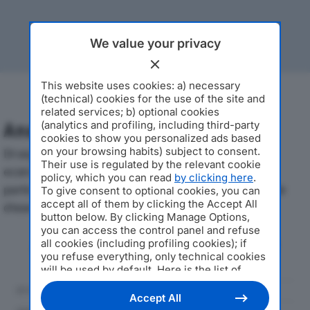
We value your privacy
This website uses cookies: a) necessary
(technical) cookies for the use of the site and
related services; b) optional cookies
(analytics and profiling, including third-party
Analisi Economica 2019-2024
cookies to show you personalized ads based
on your browsing habits) subject to consent.
Di seguito l'andamento dei principali indicatori
Their use is regulated by the relevant cookie
economici di ALMAZ SRLdal 2019 al 2024, con
policy, which you can read
by clicking here
.
particolare attenzione a fatturato, produzione e utile
To give consent to optional cookies, you can
accept all of them by clicking the Accept All
d'esercizio.
button below. By clicking Manage Options,
you can access the control panel and refuse
Andamento del fatturato dal 2019
all cookies (including profiling cookies); if
you refuse everything, only technical cookies
al 2024
will be used by default. Here is the list of
providers
. Cookie consent will be stored and
applied also to the other websites of
Accept All
Editoriale Nazionale and their subdomains. By