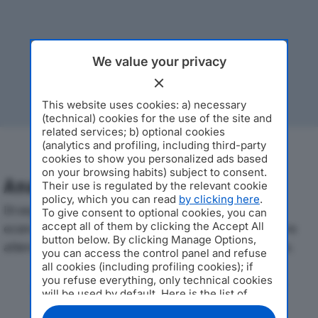
We value your privacy
This website uses cookies: a) necessary
(technical) cookies for the use of the site and
related services; b) optional cookies
(analytics and profiling, including third-party
cookies to show you personalized ads based
on your browsing habits) subject to consent.
Analisi Economica 2019-2024
Their use is regulated by the relevant cookie
policy, which you can read
by clicking here
.
Di seguito l'andamento dei principali indicatori
To give consent to optional cookies, you can
accept all of them by clicking the Accept All
economici di ADI SRLdal 2019 al 2024, con particolare
button below. By clicking Manage Options,
attenzione a fatturato, produzione e utile d'esercizio.
you can access the control panel and refuse
all cookies (including profiling cookies); if
you refuse everything, only technical cookies
Andamento del fatturato dal 2019
will be used by default. Here is the list of
al 2024
providers
. Cookie consent will be stored and