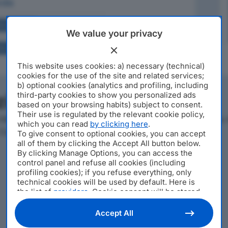
dia
A BILANCIO
We value your privacy
A SOCI
This website uses cookies: a) necessary (technical)
cookies for the use of the site and related services;
b) optional cookies (analytics and profiling, including
third-party cookies to show you personalized ads
azienda
based on your browsing habits) subject to consent.
Their use is regulated by the relevant cookie policy,
on sede a Azzano San Paolo, in Via Giosue' Carducci, 6/a,
which you can read
by clicking here
.
i. Con la partita IVA 04482680164
To give consent to optional cookies, you can accept
all of them by clicking the Accept All button below.
By clicking Manage Options, you can access the
control panel and refuse all cookies (including
profiling cookies); if you refuse everything, only
technical cookies will be used by default. Here is
the list of
providers
. Cookie consent will be stored
and applied also to the other websites of Editoriale
Nazionale and their subdomains. By expressing your
Accept All
choice on this site, you will therefore not be asked