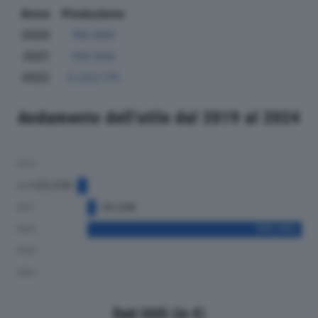
Anno
Produzione
2020
185.800
2021
100.004
2022
3.222.175
Andamento dell'utile dal 2019 al 2024
Dati Utili (in €)