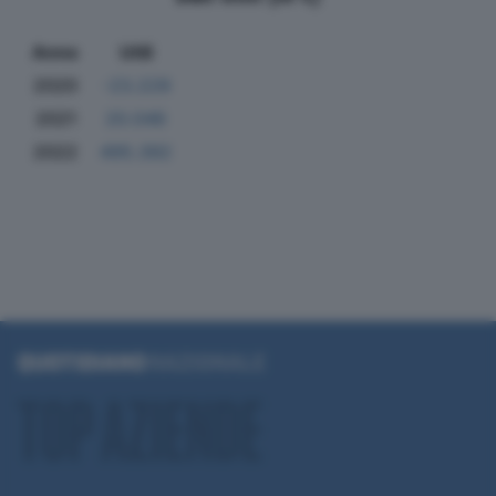
Anno
Utili
2020
-23.229
2021
20.046
2022
495.392