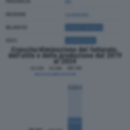
PROVINCIA
BG
REGIONE
Lombardia
BILANCIO
ACQUISTA BILANCIO
SOCI
ACQUISTA SOCI
Crescita/diminuzione del fatturato,
dell'utile e della produzione dal 2019
al 2024