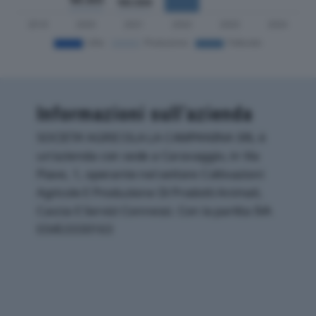
Informazioni sull’azienda
SOCIETA’ AGRICOLA LA CAMPANINA SRL è
un'azienda con sede a Caravaggio, in Via
Piave, 1, operante nel settore Coltivazioni
Agricole E Produzione Di Prodotti Animali,
Caccia E Servizi Connessi. Con la partita IVA
03453330163