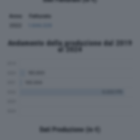
Anno
Fatturato
2022
1.644.329
Andamento della produzione dal 2019
al 2024
Dati Produzione (in €)