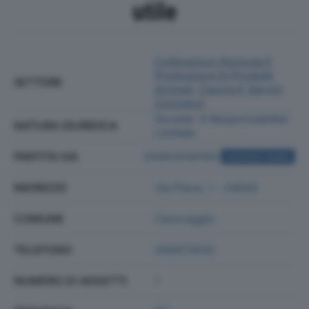
utile
Coltivazioni Agricole E
Produzione Di Prodotti
SETTORE
Animali, Caccia E Servizi
Connessi
Societa' A Responsabilita'
NATURA GIURIDICA
Limitata
PARTITA IVA
03453330163
ACQUISTA VISURA
INDIRIZZO
Via Piave, 1 - 24043
COMUNE
Caravaggio
TELEFONO
035672032
NUMERO DI ADDETTI
1