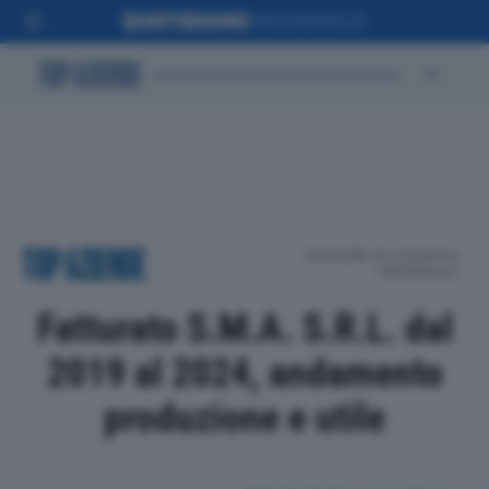
POSIZIONE IN CLASSIFICA
PROVINCIALE
Fatturato S.M.A. S.R.L. dal
2019 al 2024, andamento
produzione e utile