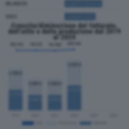
BILANCIO
ACQUISTA BILANCIO
SOCI
ACQUISTA SOCI
Crescita/diminuzione del fatturato,
dell'utile e della produzione dal 2019
al 2024