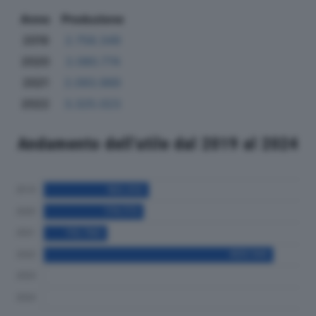
Anno
Produzione
2019
2.758.349
2020
2.080.774
2021
2.093.989
2022
3.325.023
Andamento dell'utile dal 2019 al 2024