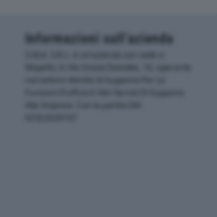
Informazioni sull’azienda
S.M.A. S.R.L. è un'azienda con sede a
Mapello, in Via Grazia Deledda, 10, operante
nel settore Attività Di Supporto Per Le
Funzioni D'ufficio E Altri Servizi Di Supporto
Alle Imprese. Con la partita IVA
02322630167