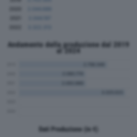
2020
2.044.686
2021
2.044.197
2022
3.322.313
Andamento della produzione dal 2019
al 2024
Dati Produzione (in €)