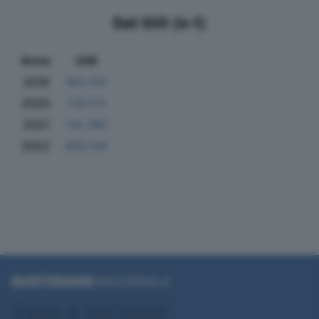
Dati Utili (in €)
Anno
Utili
2019
183.312
2020
174.173
2021
110.780
2022
400.144