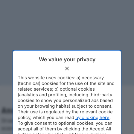
We value your privacy
This website uses cookies: a) necessary
(technical) cookies for the use of the site and
related services; b) optional cookies
(analytics and profiling, including third-party
cookies to show you personalized ads based
on your browsing habits) subject to consent.
Analisi Economica 2019-2024
Their use is regulated by the relevant cookie
policy, which you can read
by clicking here
.
Di seguito l'andamento dei principali indicatori
To give consent to optional cookies, you can
economici di S.M.A. S.R.L.dal 2019 al 2024, con
accept all of them by clicking the Accept All