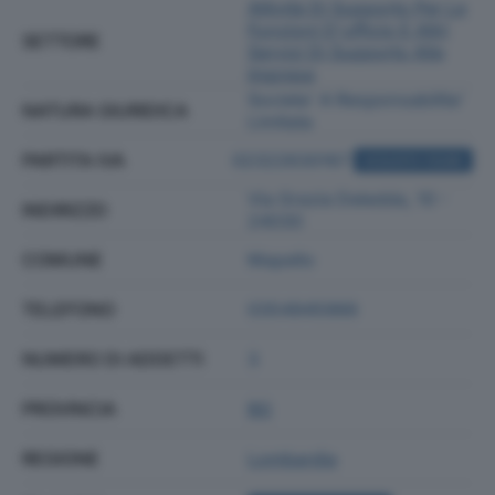
Attività Di Supporto Per Le
Funzioni D'ufficio E Altri
SETTORE
Servizi Di Supporto Alle
Imprese
Societa' A Responsabilita'
NATURA GIURIDICA
Limitata
PARTITA IVA
02322630167
ACQUISTA VISURA
Via Grazia Deledda, 10 -
INDIRIZZO
24030
COMUNE
Mapello
TELEFONO
0354945966
NUMERO DI ADDETTI
3
PROVINCIA
BG
REGIONE
Lombardia