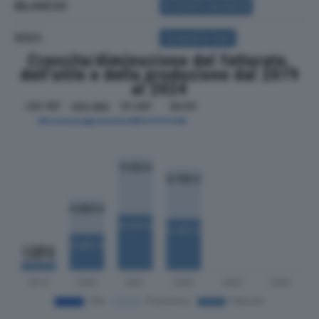
BILANCIO
ACQUISTA BILANCIO
SOCI
ACQUISTA SOCI
Crescita/diminuzione del fatturato,
dell'utile e della produzione dal 2019
al 2024