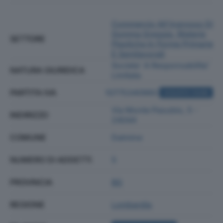
Commercio All'ingrosso Di
Gomma Greggia, Materie
SETTORE
Plastiche In Forme Primarie
E Semilavorati
Societa' A Responsabilita'
NATURA GIURIDICA
Limitata
PARTITA IVA
10775340960
ACQUISTA VISURA
Via Monte Pasubio, 5 -
INDIRIZZO
24044
COMUNE
Dalmine
NUMERO DI ADDETTI
5
PROVINCIA
BG
REGIONE
Lombardia