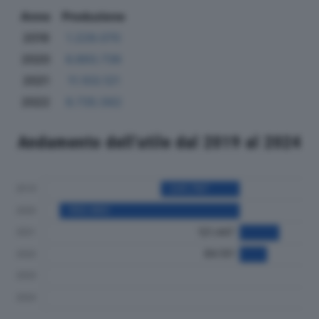
Anno
Produzione
2019
1.229.070
2020
6.893.739
2021
11.103.121
2022
9.735.562
Andamento dell'utile dal 2019 al 2024