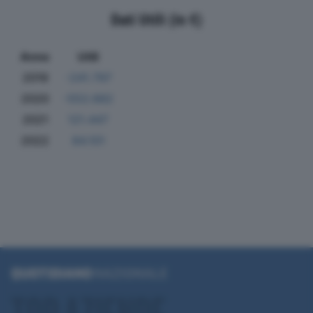
Dati Utili (in €)
Anno
Utili
2019
-241.797
2020
-552.682
2021
121.447
2022
84.101