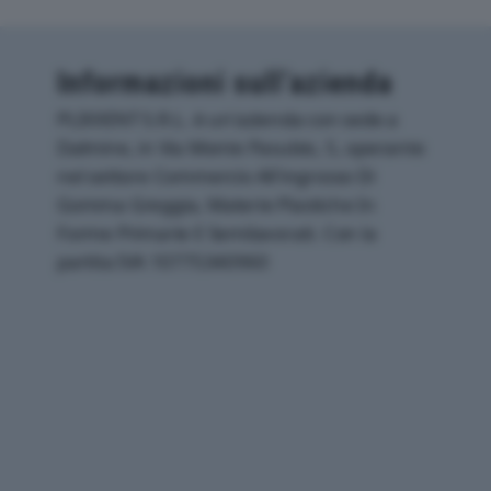
Informazioni sull’azienda
PLIXXENT S.R.L. è un'azienda con sede a
Dalmine, in Via Monte Pasubio, 5, operante
nel settore Commercio All'ingrosso Di
Gomma Greggia, Materie Plastiche In
Forme Primarie E Semilavorati. Con la
partita IVA 10775340960