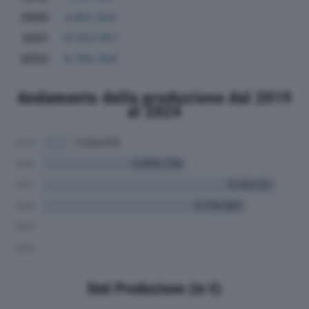
2020
6.901.825
2021
10.613.657
2022
9.785.364
Andamento della produzione dal 2019
al 2024
Dati Produzione (in €)