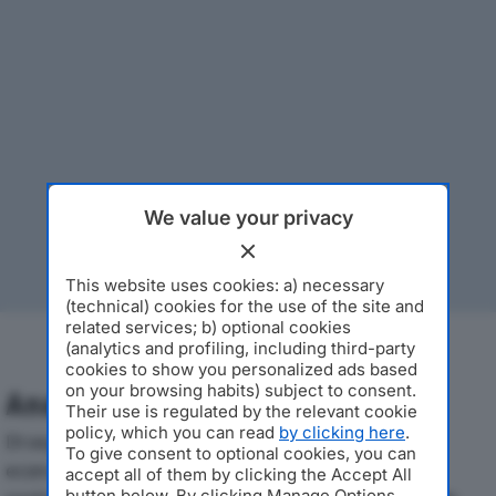
We value your privacy
This website uses cookies: a) necessary
(technical) cookies for the use of the site and
related services; b) optional cookies
(analytics and profiling, including third-party
cookies to show you personalized ads based
on your browsing habits) subject to consent.
Analisi Economica 2019-2024
Their use is regulated by the relevant cookie
policy, which you can read
by clicking here
.
Di seguito l'andamento dei principali indicatori
To give consent to optional cookies, you can
economici di PLIXXENT S.R.L.dal 2019 al 2024, con
accept all of them by clicking the Accept All
button below. By clicking Manage Options,