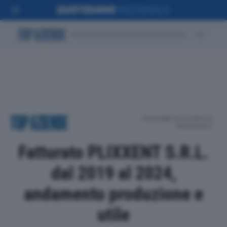
POSIZIONE IN CLASSIFICA
PROVINCIALE
Fatturato PLIXXENT S.R.L.
dal 2019 al 2024,
andamento produzione e
utile