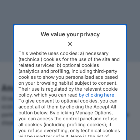
We value your privacy
This website uses cookies: a) necessary
(technical) cookies for the use of the site and
related services; b) optional cookies
(analytics and profiling, including third-party
cookies to show you personalized ads based
on your browsing habits) subject to consent.
Analisi Economica 2019-2024
Their use is regulated by the relevant cookie
policy, which you can read
by clicking here
.
Di seguito l'andamento dei principali indicatori
To give consent to optional cookies, you can
economici di N.C.T. S.R.L.dal 2019 al 2024, con
accept all of them by clicking the Accept All
button below. By clicking Manage Options,
particolare attenzione a fatturato, produzione e utile
you can access the control panel and refuse
d'esercizio.
all cookies (including profiling cookies); if
you refuse everything, only technical cookies
will be used by default. Here is the list of