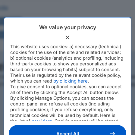
dia
A BILANCIO
We value your privacy
A SOCI
This website uses cookies: a) necessary (technical)
cookies for the use of the site and related services;
b) optional cookies (analytics and profiling, including
azienda
third-party cookies to show you personalized ads
based on your browsing habits) subject to consent.
Their use is regulated by the relevant cookie policy,
de a Costa Di Mezzate, in Via Antonio Locatelli 6, operant
which you can read
by clicking here
.
 192° posto nella classifica provinciale di Bergamo per fatt
To give consent to optional cookies, you can accept
all of them by clicking the Accept All button below.
By clicking Manage Options, you can access the
control panel and refuse all cookies (including
profiling cookies); if you refuse everything, only
technical cookies will be used by default. Here is
the list of
providers
. Cookie consent will be stored
and applied also to the other websites of Editoriale
Nazionale and their subdomains. By expressing your
Accept All