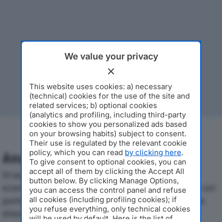
We value your privacy
This website uses cookies: a) necessary
(technical) cookies for the use of the site and
related services; b) optional cookies
(analytics and profiling, including third-party
cookies to show you personalized ads based
on your browsing habits) subject to consent.
Their use is regulated by the relevant cookie
policy, which you can read
by clicking here
.
Analisi Economica 2019-2024
To give consent to optional cookies, you can
accept all of them by clicking the Accept All
Di seguito l'andamento dei principali indicatori
button below. By clicking Manage Options,
economici di EMMECIQUADRO SRLdal 2019 al 2024, con
you can access the control panel and refuse
all cookies (including profiling cookies); if
particolare attenzione a fatturato, produzione e utile
you refuse everything, only technical cookies
d'esercizio.
will be used by default. Here is the list of