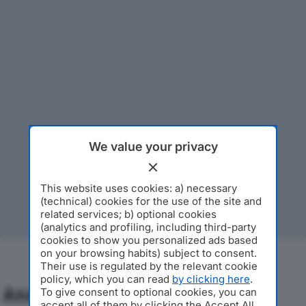
We value your privacy
This website uses cookies: a) necessary
(technical) cookies for the use of the site and
related services; b) optional cookies
(analytics and profiling, including third-party
cookies to show you personalized ads based
on your browsing habits) subject to consent.
Their use is regulated by the relevant cookie
policy, which you can read
by clicking here
.
Analisi Economica 2019-2024
To give consent to optional cookies, you can
accept all of them by clicking the Accept All