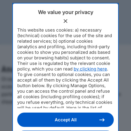
We value your privacy
This website uses cookies: a) necessary
(technical) cookies for the use of the site and
related services; b) optional cookies
(analytics and profiling, including third-party
cookies to show you personalized ads based
on your browsing habits) subject to consent.
Their use is regulated by the relevant cookie
Analisi Economica 2019-2024
policy, which you can read
by clicking here
.
To give consent to optional cookies, you can
Di seguito l'andamento dei principali indicatori
accept all of them by clicking the Accept All
button below. By clicking Manage Options,
economici di CRESPI 12 SRLdal 2019 al 2024, con
you can access the control panel and refuse
particolare attenzione a fatturato, produzione e utile
all cookies (including profiling cookies); if
d'esercizio.
you refuse everything, only technical cookies
will be used by default. Here is the list of
providers
. Cookie consent will be stored and
Andamento del fatturato dal 2019
applied also to the other websites of
Accept All
al 2024
Editoriale Nazionale and their subdomains. By
expressing your choice on this site, you will