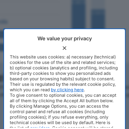
dia
A BILANCIO
We value your privacy
A SOCI
This website uses cookies: a) necessary (technical)
cookies for the use of the site and related services;
b) optional cookies (analytics and profiling, including
third-party cookies to show you personalized ads
azienda
based on your browsing habits) subject to consent.
Their use is regulated by the relevant cookie policy,
– SOCIETA’ COOPERATIVA SOCIALE – ONLUS. è un'azienda
which you can read
by clicking here
.
Altre Strutture Di Assistenza Sociale Residenziale. Con la
To give consent to optional cookies, you can accept
all of them by clicking the Accept All button below.
By clicking Manage Options, you can access the
control panel and refuse all cookies (including
profiling cookies); if you refuse everything, only
technical cookies will be used by default. Here is
the list of
providers
. Cookie consent will be stored