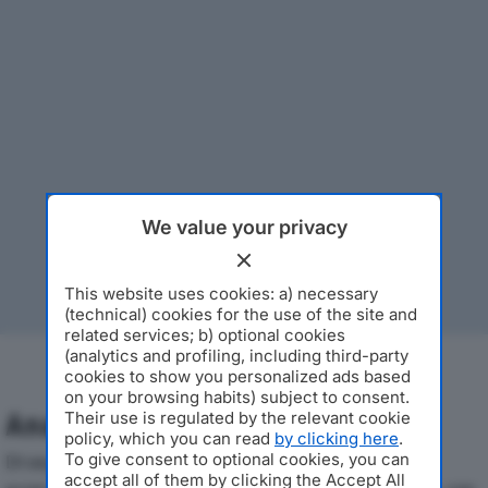
We value your privacy
This website uses cookies: a) necessary
(technical) cookies for the use of the site and
related services; b) optional cookies
(analytics and profiling, including third-party
cookies to show you personalized ads based
on your browsing habits) subject to consent.
Analisi Economica 2019-2024
Their use is regulated by the relevant cookie
policy, which you can read
by clicking here
.
Di seguito l'andamento dei principali indicatori
To give consent to optional cookies, you can
accept all of them by clicking the Accept All