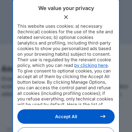
We value your privacy
This website uses cookies: a) necessary
(technical) cookies for the use of the site and
related services; b) optional cookies
(analytics and profiling, including third-party
cookies to show you personalized ads based
on your browsing habits) subject to consent.
Their use is regulated by the relevant cookie
policy, which you can read
by clicking here
.
Analisi Economica 2019-2024
To give consent to optional cookies, you can
accept all of them by clicking the Accept All
Di seguito l'andamento dei principali indicatori
button below. By clicking Manage Options,
economici di CDF S.R.L.dal 2019 al 2024, con particolare
you can access the control panel and refuse
all cookies (including profiling cookies); if
attenzione a fatturato, produzione e utile d'esercizio.
you refuse everything, only technical cookies
will be used by default. Here is the list of
Andamento del fatturato dal 2019
providers
. Cookie consent will be stored and
al 2024
applied also to the other websites of
Accept All
Editoriale Nazionale and their subdomains. By
expressing your choice on this site, you will