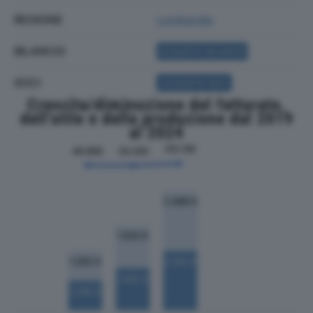
REGIONE
Lombardia
BILANCIO
ACQUISTA BILANCIO
SOCI
ACQUISTA SOCI
Crescita/diminuzione del fatturato,
dell'utile e della produzione dal 2019
al 2024