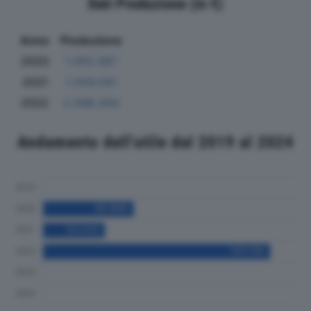
Dati Produzione (in €)
Anno
Produzione
2020
1.055.087
2021
1.504.041
2022
2.098.264
Andamento dell'utile dal 2019 al 2024