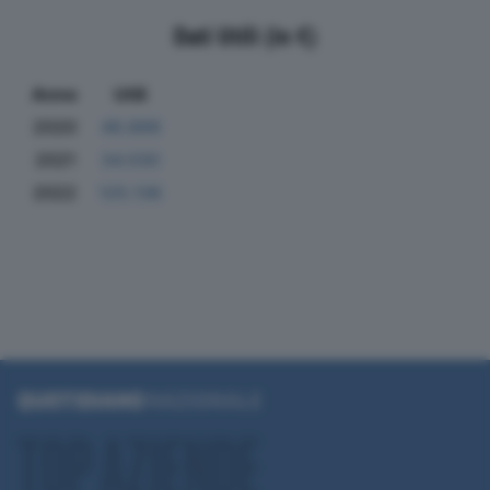
Dati Utili (in €)
Anno
Utili
2020
49.899
2021
34.030
2022
125.136