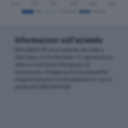
Informazioni sull’azienda
BULLDADO SRL è un'azienda con sede a
Osio Sopra, in Via Dei Gelsi, 10, operante nel
settore Commercio All'ingrosso Di
Ferramenta, Di Apparecchi E Accessori Per
Impianti Idraulici E Di Riscaldamento. Con la
partita IVA 00870470168