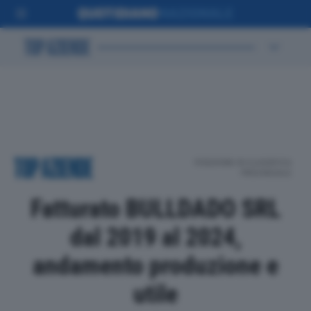
POSIZIONE IN CLASSIFICA
PROVINCIALE
Fatturato BULLDADO SRL
dal 2019 al 2024,
andamento produzione e
utile