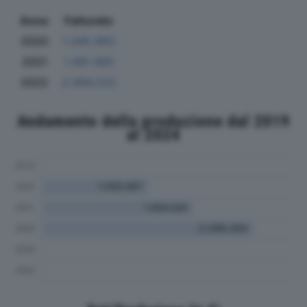
Anno
Fatturato
2020
1.045.983
2021
1.491.965
2022
2.094.223
Andamento della produzione dal 2019
al 2024