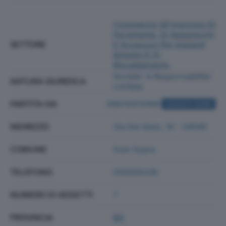
Commercio All'ingrosso Di
Ferramenta, Di Apparecchi
SETTORE
E Accessori Per Impianti
Idraulici E Di
Riscaldamento
Societa' A Responsabilita'
NATURA GIURIDICA
Limitata
PARTITA IVA
00870470168
ACQUISTA VISURA
INDIRIZZO
Via Dei Gelsi, 10 - 24040
COMUNE
Osio Sopra
TELEFONO
035505245
NUMERO DI ADDETTI
7
PROVINCIA
BG