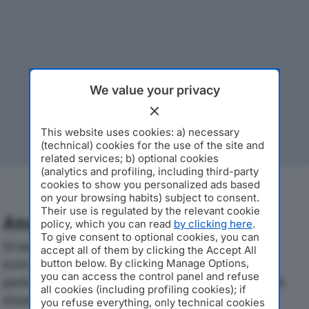
We value your privacy
This website uses cookies: a) necessary
(technical) cookies for the use of the site and
related services; b) optional cookies
(analytics and profiling, including third-party
cookies to show you personalized ads based
on your browsing habits) subject to consent.
Their use is regulated by the relevant cookie
Analisi Economica 2019-2024
policy, which you can read
by clicking here
.
To give consent to optional cookies, you can
Di seguito l'andamento dei principali indicatori
accept all of them by clicking the Accept All
economici di BREMA SRLdal 2019 al 2024, con
button below. By clicking Manage Options,
you can access the control panel and refuse
particolare attenzione a fatturato, produzione e utile
all cookies (including profiling cookies); if
d'esercizio.
you refuse everything, only technical cookies