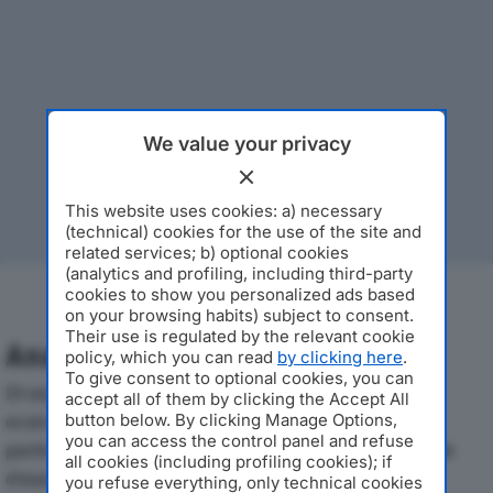
We value your privacy
This website uses cookies: a) necessary
(technical) cookies for the use of the site and
related services; b) optional cookies
(analytics and profiling, including third-party
cookies to show you personalized ads based
on your browsing habits) subject to consent.
Their use is regulated by the relevant cookie
Analisi Economica 2019-2024
policy, which you can read
by clicking here
.
To give consent to optional cookies, you can
Di seguito l'andamento dei principali indicatori
accept all of them by clicking the Accept All
economici di ASCO S.R.L.dal 2019 al 2024, con
button below. By clicking Manage Options,
you can access the control panel and refuse
particolare attenzione a fatturato, produzione e utile
all cookies (including profiling cookies); if
d'esercizio.
you refuse everything, only technical cookies