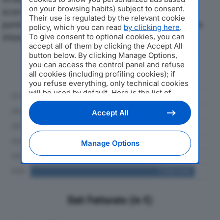
on your browsing habits) subject to consent.
economici di AMBIENTA SRLdal 2019 al 2024, con
Their use is regulated by the relevant cookie
particolare attenzione a fatturato, produzione e utile
policy, which you can read
by clicking here
.
d'esercizio.
To give consent to optional cookies, you can
accept all of them by clicking the Accept All
button below. By clicking Manage Options,
Andamento del fatturato dal 2019
you can access the control panel and refuse
al 2024
all cookies (including profiling cookies); if
you refuse everything, only technical cookies
will be used by default. Here is the list of
providers
. Cookie consent will be stored and
applied also to the other websites of
Accept All
Editoriale Nazionale and their subdomains. By
expressing your choice on this site, you will
therefore not be asked again on other
Manage Options
Editoriale Nazionale websites that use the
same consent management platform (CMP).
You can still modify or withdraw your choice
at any time through the “Privacy Settings”
section.
Dati Fatturato (in €)