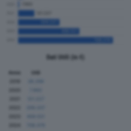
Dati Utili (in €)
Anno
Utili
2019
38.298
2020
7.993
2021
121.227
2022
309.337
2023
458.021
2024
708.379