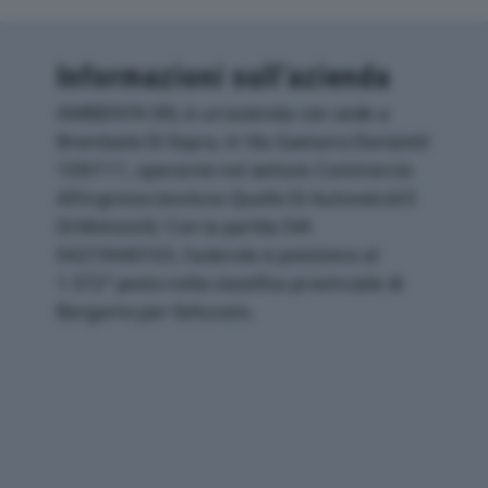
Informazioni sull’azienda
AMBIENTA SRL è un'azienda con sede a
Brembate Di Sopra, in Via Gaetano Donizetti
109/111, operante nel settore Commercio
All'ingrosso (escluso Quello Di Autoveicoli E
Di Motocicli). Con la partita IVA
04219440163, l'azienda si posiziona al
1.572° posto nella classifica provinciale di
Bergamo per fatturato.