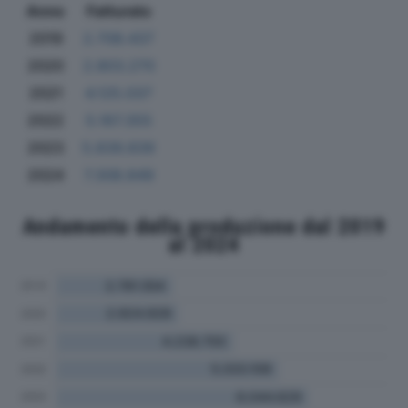
Anno
Fatturato
2019
2.708.437
2020
2.803.270
2021
4.125.037
2022
5.167.355
2023
5.839.839
2024
7.308.849
Andamento della produzione dal 2019
al 2024