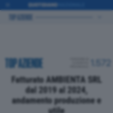
POSIZIONE IN
1.572
CLASSIFICA
PROVINCIALE
Fatturato AMBIENTA SRL
dal 2019 al 2024,
andamento produzione e
utile