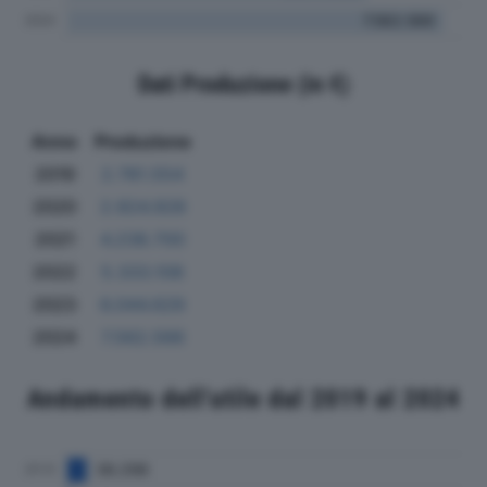
Dati Produzione (in €)
Anno
Produzione
2019
2.781.554
2020
2.924.928
2021
4.238.700
2022
5.333.108
2023
6.044.629
2024
7.562.566
Andamento dell'utile dal 2019 al 2024