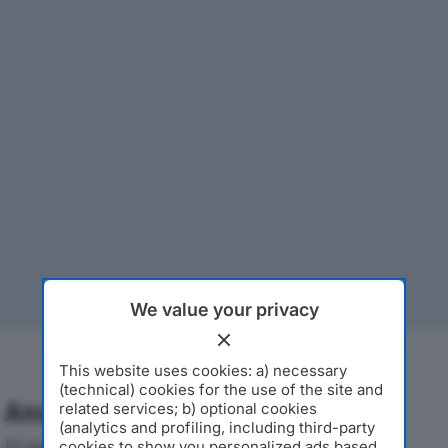
We value your privacy
This website uses cookies: a) necessary
(technical) cookies for the use of the site and
Analisi Economica 2019-2024
related services; b) optional cookies
(analytics and profiling, including third-party
Di seguito l'andamento dei principali indicatori
cookies to show you personalized ads based