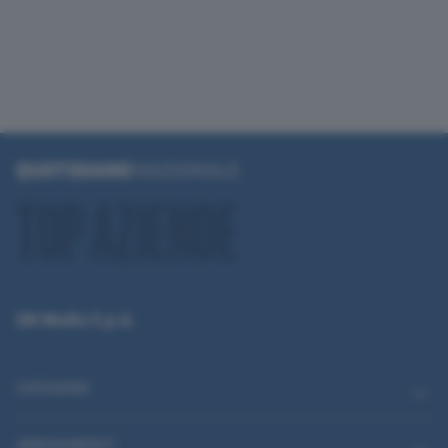
QN Media S.p.A.
CATEGORIE
ABBONAMENTI