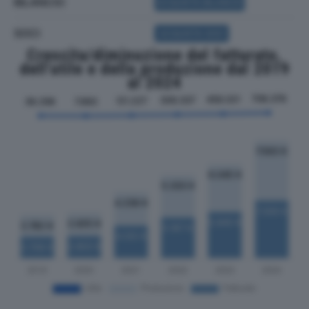
BILANCIO
ACQUISTA BILANCIO
SOCI
ACQUISTA SOCI
Crescita/diminuzione del fatturato,
dell'utile e della produzione dal 2019
al 2024