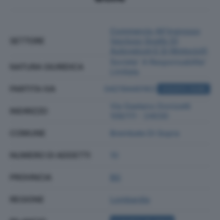
Commercio All'ingrosso
SETTORE
(escluso Quello Di
Autoveicoli E Di Motocicli)
Societa' A Responsabilita'
NATURA GIURIDICA
Limitata
PARTITA IVA
04219440163
ACQUISTA VISURA
Via Gaetano Donizetti
INDIRIZZO
109/111 - 24030
COMUNE
Brembate Di Sopra
NUMERO DI ADDETTI
10
PROVINCIA
BG
REGIONE
Lombardia