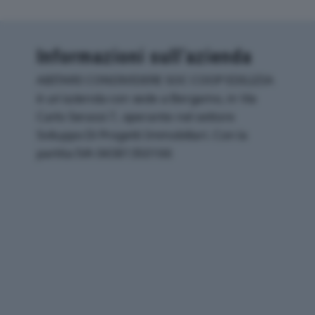
Informazioni sull’azienda
ABITARE CONDIVIDERE SOC COOP EDILIZIA
è un'azienda con sede a Bergamo, in Via
Carlo Serassi 7, operante nel settore
Sviluppo Di Progetti Immobiliari. Con la
partita IVA 04381350166