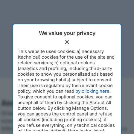
We value your privacy
This website uses cookies: a) necessary
(technical) cookies for the use of the site and
related services; b) optional cookies
(analytics and profiling, including third-party
cookies to show you personalized ads based
on your browsing habits) subject to consent.
Their use is regulated by the relevant cookie
policy, which you can read
by clicking here
.
To give consent to optional cookies, you can
Analisi Economica 2019-2024
accept all of them by clicking the Accept All
button below. By clicking Manage Options,
Di seguito l'andamento dei principali indicatori
you can access the control panel and refuse
all cookies (including profiling cookies); if
economici di ABITARE CONDIVIDERE SOC COOP
you refuse everything, only technical cookies
EDILIZIAdal 2019 al 2024, con particolare attenzione a
will be used by default. Here is the list of