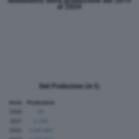
Andamento della produzione dal 2019
al 2024
Dati Produzione (in €)
Anno
Produzione
2020
94
2021
5.258
2022
2.647.483