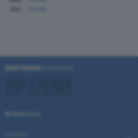
2020
-19.356
2021
-24.269
QN Media S.p.A.
CATEGORIE