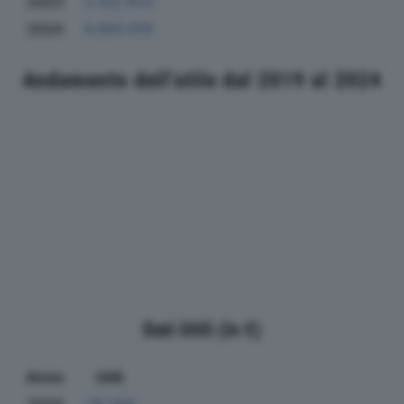
2023
2.437.470
2024
8.893.619
Andamento dell'utile dal 2019 al 2024
Dati Utili (in €)
Anno
Utili