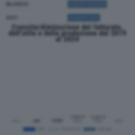
BILANCIO
ACQUISTA BILANCIO
SOCI
ACQUISTA SOCI
Crescita/diminuzione del fatturato,
dell'utile e della produzione dal 2019
al 2024