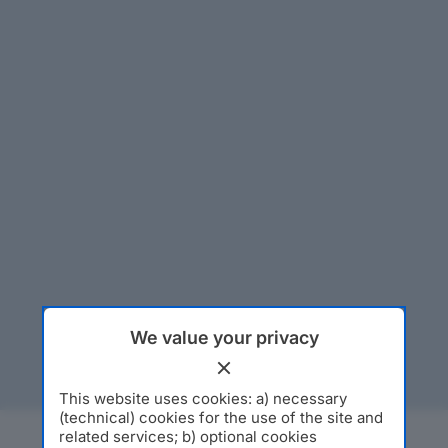
We value your privacy
This website uses cookies: a) necessary
(technical) cookies for the use of the site and
related services; b) optional cookies