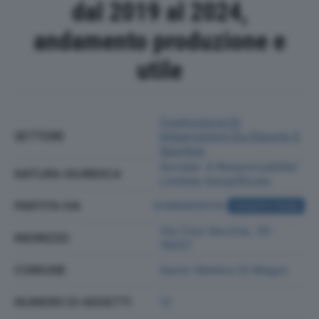
dal 2019 al 2024,
andamento produzione e
utile
Costruzione Di
SETTORE
Imbarcazioni Da Diporto E
Sportive
Societa' A Responsabilita'
NATURA GIURIDICA
Limitata Semplificata
PARTITA IVA
01490930110
ACQUISTA VISURA
Via Cisa Vecchia, 29 -
INDIRIZZO
19037
COMUNE
Santo Stefano Di Magra
NUMERO DI ADDETTI
12