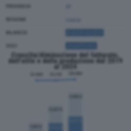
PROVINCIA
SP
REGIONE
Liguria
BILANCIO
ACQUISTA BILANCIO
SOCI
ACQUISTA SOCI
Crescita/diminuzione del fatturato,
dell'utile e della produzione dal 2019
al 2024