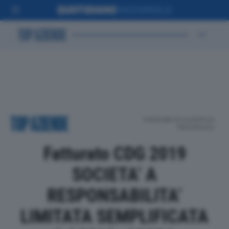
POSIZIONE IN CLASSIFICA
PROVINCIALE
Fatturato CDG 2019
SOCIETA’ A
RESPONSABILITA’
LIMITATA SEMPLIFICATA