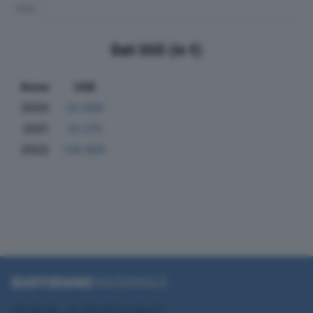
Dati Utili (in €)
Anno
Utili
2020
32.680
2021
33.215
2022
139.865