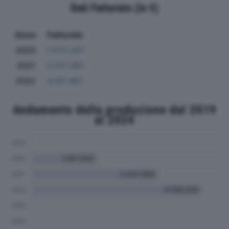
Dati Fatturato (in €)
Anno
Fatturato
2020
1.572.297
2021
3.021.861
2022
4.107.487
Andamento della produzione dal 2019
al 2024