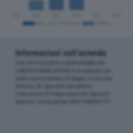
Informazioni sull’azienda
CDG 2019 SOCIETA’ A RESPONSABILITA’
LIMITATA SEMPLIFICATA è un'azienda con
sede a Santo Stefano Di Magra, in Via Cisa
Vecchia, 29, operante nel settore
Costruzione Di Imbarcazioni Da Diporto E
Sportive. Con la partita IVA 01490930110