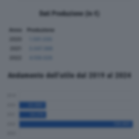
Dati Produzione (in €)
Anno
Produzione
2020
1.591.030
2021
3.047.388
2022
4.109.026
Andamento dell'utile dal 2019 al 2024