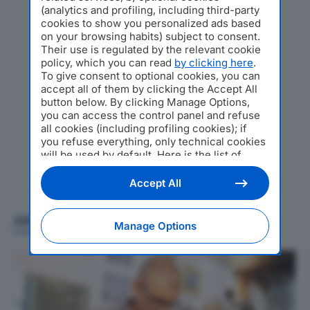
(analytics and profiling, including third-party
cookies to show you personalized ads based
on your browsing habits) subject to consent.
Their use is regulated by the relevant cookie
policy, which you can read
by clicking here
.
To give consent to optional cookies, you can
accept all of them by clicking the Accept All
button below. By clicking Manage Options,
you can access the control panel and refuse
all cookies (including profiling cookies); if
you refuse everything, only technical cookies
will be used by default. Here is the list of
providers
. Cookie consent will be stored and
applied also to the other websites of
Accept All
Editoriale Nazionale and their subdomains. By
expressing your choice on this site, you will
ARTICOLI CORRELATI
therefore not be asked again on other
Manage Options
Editoriale Nazionale websites that use the
same consent management platform (CMP).
You can still modify or withdraw your choice
at any time through the “Privacy Settings”
section.