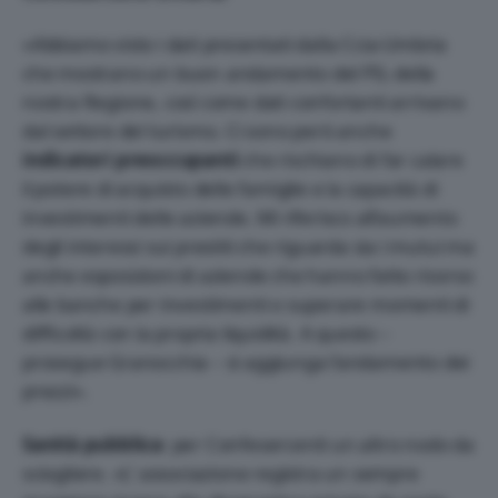
«Abbiamo visto i dati presentati dalla Ccia-Umbria
che mostrano un buon andamento del PIL della
nostra Regione, così come dati confortanti arrivano
dal settore del turismo. Ci sono però anche
indicatori preoccupanti
che rischiano di far calare
il potere di acquisto delle famiglie e la capacità di
investimenti delle aziende. Mi riferisco all’aumento
degli interessi sui prestiti che riguarda sia i mutui ma
anche esposizioni di aziende che hanno fatto ricorso
alle banche per investimenti o superare momenti di
difficoltà con la propria liquidità. A questo –
prosegue Granocchia – si aggiunga l’andamento dei
prezzi».
Sanità pubblica
: per Confesercenti un altro nodo da
sciogliere. «L’ associazione registra un sempre