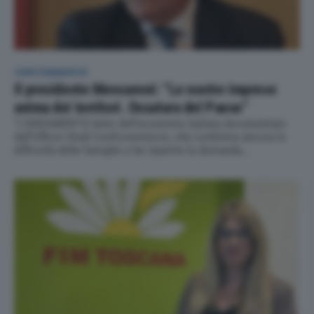
CONFCOMMERCIO
Il presidente Mencaroni: “Le nostre imprese
anima dei territori. Ossatura del Paese”
"L’ANDAMENTO lento dell’economia italiana documentato
dall’Ufficio Studi Confcommercio, che conferma ancora la
difficoltà delle famiglie a far ripartire la domanda...