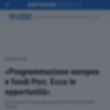
CONDIVIDI SU:
«Programmazione europea
e fondi Pnrr. Ecco le
opportunità»
Parla Giuliano Granocchia, presidente di Confesercenti
Umbria