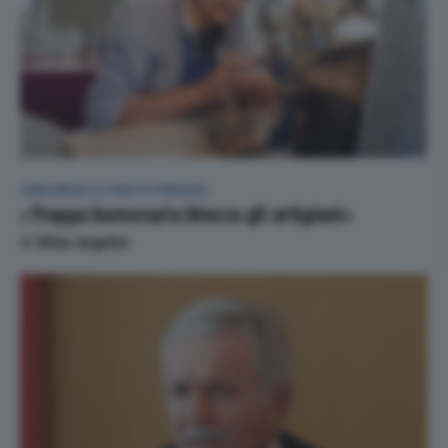
CONSORZIO LE FRATTE PERUGIA
«Troppa burocrazia blocca gli artigiani»
di
Silvia Angelici