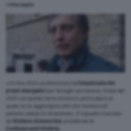
di
Silvia Angelici
«Un fine 2022 caratterizzato dall’
impennata dei
prezzi energetici
per famiglie ed imprese, l’inizio del
2023 con questo tema ancora in primo piano al
quale se ne aggiungono altri che rischiano di
portare i paese in recessione». E’ il quadro tracciato
da
Giuliano Granocchia
, presidente di
Confesercenti Umbria
.