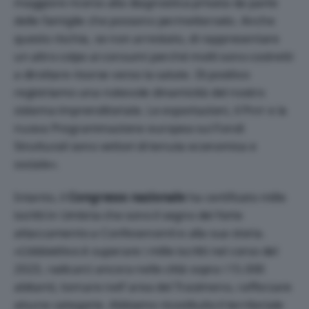
maggiore ricorso alla diagnostica privata da parte
delle famiglie che possono permetterselo. Anche
questo rischia, se non arrestato, di rappresentare
un altro colpo ai consumi perché molti sono costretti
a dirottare risorse verso la salute. Di positivo
registriamo una notevole dinamicità del nostro
sistema imprenditoriale. Le esportazioni, il Pnrr e la
nuova Programmazione europea sui Fondi
Strutturali sono vettori di tenuta economica e
sociale».
Intanto, il
Congresso nazionale
ha certificato mille
iscritti in Umbria che sono il segno del forte
attaccamento a Confesercenti e alla sua storia.
«L’obbiettivo è superare i mille iscritti nel corso del
2023, radicarci ancora nelle città sopra i 15.000
abitanti, tornare nell’ area del Trasimeno, rafforzare
alcune categorie. Abbiamo ricostituito il territoriale