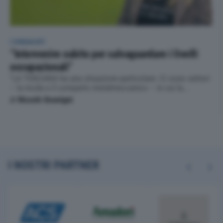
I SINDACATI
“Intervenire subito per salvaguardare i livelli
occupazionali”
"LA TOSCANA ha una situazione particolare. Ci sono settori
– la moda e il comparto metalmeccanico – in cui la...
di
Niccolò Gramigni
I NOSTRI PARTNER
Previous
Next