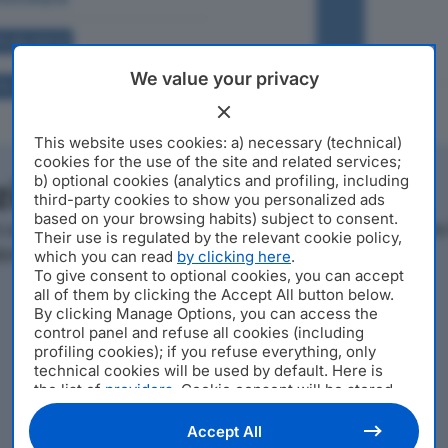
A BILANCIO
We value your privacy
A SOCI
This website uses cookies: a) necessary (technical)
cookies for the use of the site and related services;
b) optional cookies (analytics and profiling, including
azienda
third-party cookies to show you personalized ads
based on your browsing habits) subject to consent.
Coriano, in Via Ca' Ghigi 25, operante nel settore Affitto
Their use is regulated by the relevant cookie policy,
960409
which you can read
by clicking here
.
To give consent to optional cookies, you can accept
all of them by clicking the Accept All button below.
By clicking Manage Options, you can access the
control panel and refuse all cookies (including
profiling cookies); if you refuse everything, only
technical cookies will be used by default. Here is
the list of
providers
. Cookie consent will be stored
and applied also to the other websites of Editoriale
Nazionale and their subdomains. By expressing your
Accept All
choice on this site, you will therefore not be asked