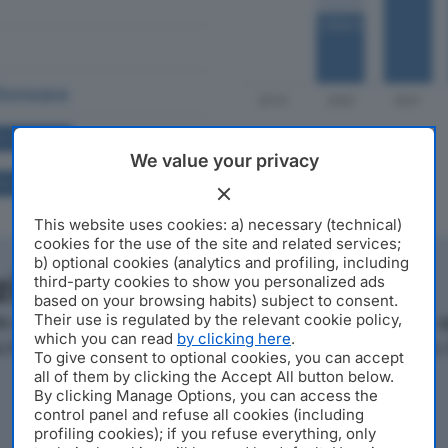
 Romagna
A BILANCIO
We value your privacy
A SOCI
This website uses cookies: a) necessary (technical)
cookies for the use of the site and related services;
b) optional cookies (analytics and profiling, including
azienda
third-party cookies to show you personalized ads
based on your browsing habits) subject to consent.
de a Santarcangelo Di Romagna, in Via Andrea Costa, 78, 
Their use is regulated by the relevant cookie policy,
which you can read
by clicking here
.
o Piano E Materiali Da Costruzione In Esercizi Specializzat
To give consent to optional cookies, you can accept
all of them by clicking the Accept All button below.
By clicking Manage Options, you can access the
control panel and refuse all cookies (including
profiling cookies); if you refuse everything, only