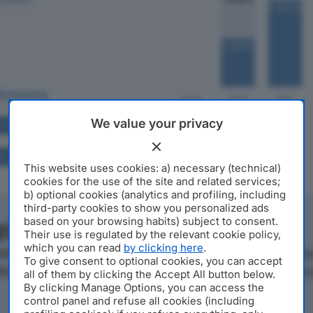
 Romagna
We value your privacy
A BILANCIO
A SOCI
This website uses cookies: a) necessary (technical)
cookies for the use of the site and related services;
b) optional cookies (analytics and profiling, including
third-party cookies to show you personalized ads
based on your browsing habits) subject to consent.
azienda
Their use is regulated by the relevant cookie policy,
which you can read
by clicking here
.
LITA’ LIMITATA è un'azienda con sede a Verucchio, in Via 
To give consent to optional cookies, you can accept
Edifici O In Altre Opere Di Costruzione (inclusa Manutenzione
all of them by clicking the Accept All button below.
By clicking Manage Options, you can access the
control panel and refuse all cookies (including