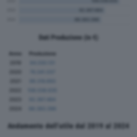
Dati Produzione (in €)
Anno
Produzione
2019
84.330.131
2020
76.341.037
2021
99.316.693
2022
108.038.635
2023
92.367.484
2024
88.383.396
Andamento dell'utile dal 2019 al 2024