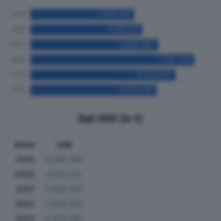
Dati Utili (in €)
Anno
Utili
2019
4.585.746
2020
4.952.101
2021
5.660.487
2022
7.256.330
2023
6.423.097