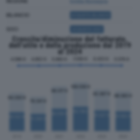
REGIONE
Emilia Romagna
BILANCIO
ACQUISTA BILANCIO
SOCI
ACQUISTA SOCI
Crescita/diminuzione del fatturato,
dell'utile e della produzione dal 2019
al 2024