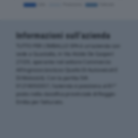
Informazioni sull’azienda
TUTTO PER L’IMBALLO SPA è un'azienda con
sede a Guastalla, in Via Alcide De Gasperi
27/29, operante nel settore Commercio
All'ingrosso (escluso Quello Di Autoveicoli E
Di Motocicli). Con la partita IVA
01218050357, l'azienda si posiziona al 81°
posto nella classifica provinciale di Reggio-
Emilia per fatturato.