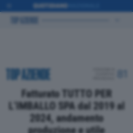
POSIZIONE IN
81
CLASSIFICA
PROVINCIALE
Fatturato TUTTO PER
L’IMBALLO SPA dal 2019 al
2024, andamento
produzione e utile