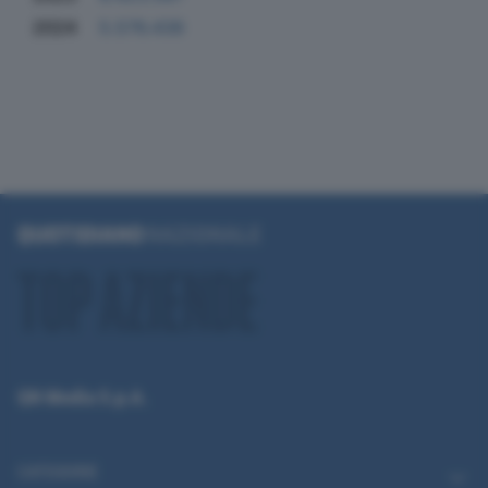
2024
5.576.438
QN Media S.p.A.
CATEGORIE