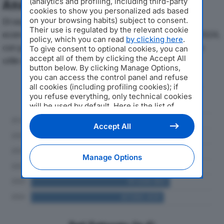
(analytics and profiling, including third-party
Analisi Economica 2019-2024
cookies to show you personalized ads based
on your browsing habits) subject to consent.
Di seguito l'andamento dei principali indicatori
Their use is regulated by the relevant cookie
economici di TUTTO PER L’IMBALLO SPAdal 2019 al 2024,
policy, which you can read
by clicking here
.
con particolare attenzione a fatturato, produzione e
To give consent to optional cookies, you can
accept all of them by clicking the Accept All
utile d'esercizio.
button below. By clicking Manage Options,
you can access the control panel and refuse
Andamento del fatturato dal 2019
all cookies (including profiling cookies); if
al 2024
you refuse everything, only technical cookies
will be used by default. Here is the list of
providers
. Cookie consent will be stored and
applied also to the other websites of
Accept All
Editoriale Nazionale and their subdomains. By
expressing your choice on this site, you will
therefore not be asked again on other
Manage Options
Editoriale Nazionale websites that use the
same consent management platform (CMP).
You can still modify or withdraw your choice
at any time through the “Privacy Settings”
section.