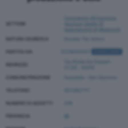
Commercio All'ingrosso
SETTORE
(escluso Quello Di
Autoveicoli E Di Motocicli)
NATURA GIURIDICA
Societa' Per Azioni
PARTITA IVA
01218050357
ACQUISTA VISURA
Via Alcide De Gasperi
INDIRIZZO
27/29 - 42016
COMUNE/FRAZIONE
Guastalla - San Giacomo
TELEFONO
0522827111
NUMERO DI ADDETTI
209
PROVINCIA
RE