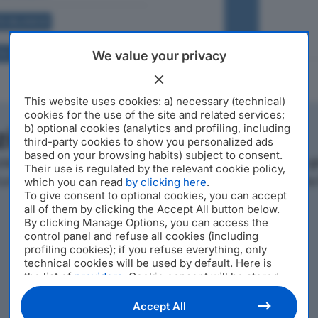
A BILANCIO
A SOCI
We value your privacy
This website uses cookies: a) necessary (technical)
cookies for the use of the site and related services;
b) optional cookies (analytics and profiling, including
azienda
third-party cookies to show you personalized ads
based on your browsing habits) subject to consent.
enda con sede a Reggio Nell'emilia, in Viale Regina Margh
Their use is regulated by the relevant cookie policy,
una-park E Videogiochi Per Pubblici Esercizi. Con la parti
which you can read
by clicking here
.
To give consent to optional cookies, you can accept
all of them by clicking the Accept All button below.
By clicking Manage Options, you can access the
control panel and refuse all cookies (including
profiling cookies); if you refuse everything, only
technical cookies will be used by default. Here is
the list of
providers
. Cookie consent will be stored
and applied also to the other websites of Editoriale
Nazionale and their subdomains. By expressing your
Accept All
choice on this site, you will therefore not be asked