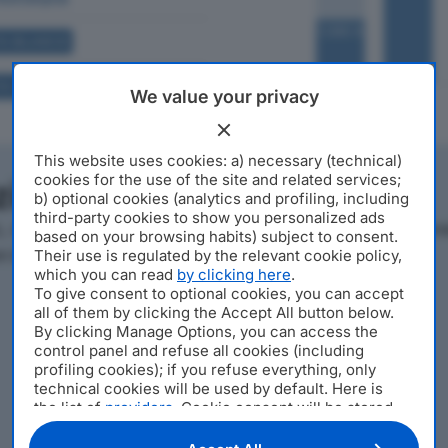
A BILANCIO
A SOCI
We value your privacy
This website uses cookies: a) necessary (technical)
cookies for the use of the site and related services;
azienda
b) optional cookies (analytics and profiling, including
third-party cookies to show you personalized ads
 un'azienda con sede a Reggio Nell'emilia, in Via Antonio
based on your browsing habits) subject to consent.
Con la partita IVA 02684540350
Their use is regulated by the relevant cookie policy,
which you can read
by clicking here
.
To give consent to optional cookies, you can accept
all of them by clicking the Accept All button below.
By clicking Manage Options, you can access the
control panel and refuse all cookies (including
profiling cookies); if you refuse everything, only
technical cookies will be used by default. Here is
the list of
providers
. Cookie consent will be stored
and applied also to the other websites of Editoriale
Nazionale and their subdomains. By expressing your