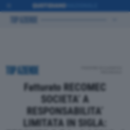
POSIZIONE IN CLASSIFICA
PROVINCIALE
Fatturato RECOMEC
SOCIETA’ A
RESPONSABILITA’
LIMITATA IN SIGLA: