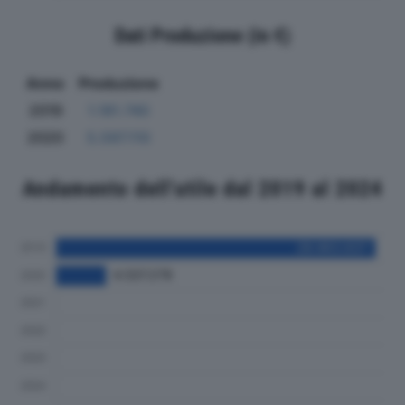
Dati Produzione (in €)
Anno
Produzione
2019
1.181.740
2020
5.597.110
Andamento dell'utile dal 2019 al 2024