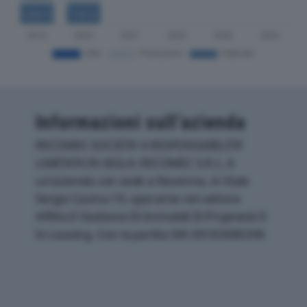
Informazioni sull’azienda
RECOMEC SOCIETA’ A RESPONSABILITA’
LIMITATA IN SIGLA: RECOMEC S.R.L. è
un'azienda con sede a Ravenna, in Viale
Sergio Cavina 19, operante nel settore
Affitto E Gestione Di Immobili Di Proprietà O
In Leasing. Con la partita IVA 00183680396