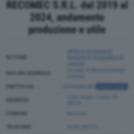
RECOMEC S.R.L. dal 2019 al
2024, andamento
produzione e utile
Affitto E Gestione Di
SETTORE
Immobili Di Proprietà O In
Leasing
Societa' A Responsabilita'
NATURA GIURIDICA
Limitata
PARTITA IVA
00183680396
ACQUISTA VISURA
Viale Sergio Cavina 19 -
INDIRIZZO
48123
COMUNE
Ravenna
TELEFONO
0546-656375