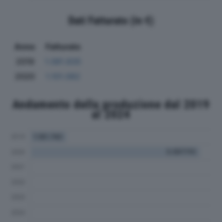
Dati Fatturato (in €)
Anno
Fatturato
2019
1.081.835
2020
1.101.082
Andamento della produzione dal 2019
al 2024