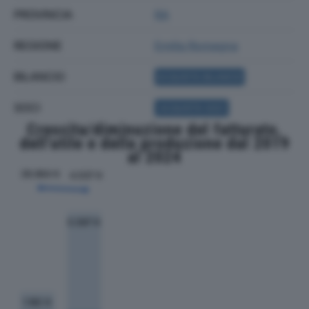
PROVINCIA
RA
REGIONE
Emilia Romagna
BILANCIO
ACQUISTA BILANCIO
SOCI
ACQUISTA SOCI
Crescita/diminuzione del fatturato,
dell'utile e della produzione dal 2019
al 2024