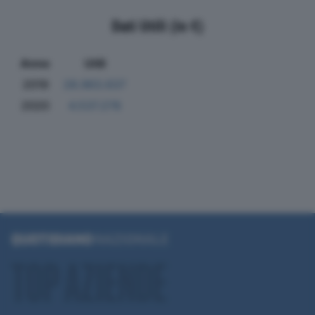
Dati Utili (in €)
Anno
Utili
2019
28.963.637
2020
4.537.278