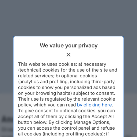
We value your privacy
This website uses cookies: a) necessary
(technical) cookies for the use of the site and
related services; b) optional cookies
(analytics and profiling, including third-party
cookies to show you personalized ads based
on your browsing habits) subject to consent.
Their use is regulated by the relevant cookie
policy, which you can read
by clicking here
.
To give consent to optional cookies, you can
accept all of them by clicking the Accept All
Analisi Economica 2019-2024
button below. By clicking Manage Options,
you can access the control panel and refuse
Di seguito l'andamento dei principali indicatori
all cookies (including profiling cookies); if