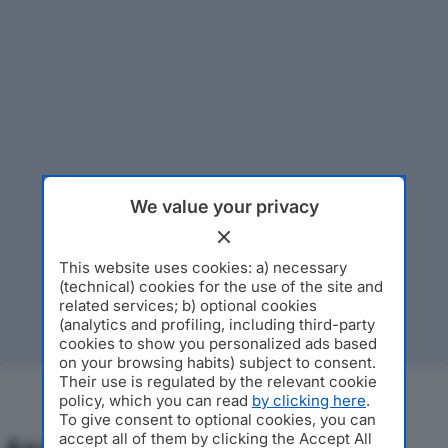
We value your privacy
This website uses cookies: a) necessary
(technical) cookies for the use of the site and
related services; b) optional cookies
(analytics and profiling, including third-party
cookies to show you personalized ads based
on your browsing habits) subject to consent.
Their use is regulated by the relevant cookie
policy, which you can read
by clicking here
.
To give consent to optional cookies, you can
accept all of them by clicking the Accept All