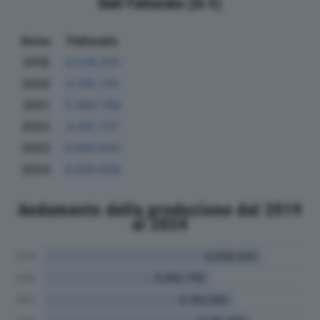
Dati Fatturato (in €)
Anno
Fatturato
2019
6.536.205
2020
4.795.725
2021
5.069.786
2022
6.081.707
2023
6.849.842
2024
6.006.808
Andamento della produzione dal 2019
al 2024