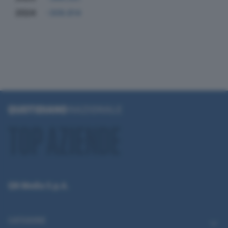
2024
-309.814
QN Media S.p.A.
CATEGORIE