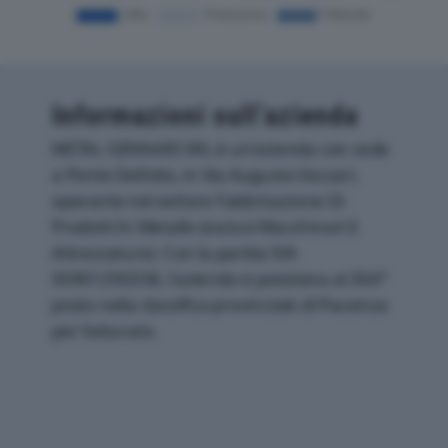
Informazioni sull’azienda
METAL GENNARI SRL è un'azienda con sede
a Ponte Dell'olio, in Via Augusto Vaccari,
operante nel settore Fabbricazione Di
Prodotti In Metallo (esclusi Macchinari E
Attrezzature). Con la partita IVA
00901290338, l'azienda si posiziona al 364°
posto nella classifica provinciale di Piacenza
per fatturato.