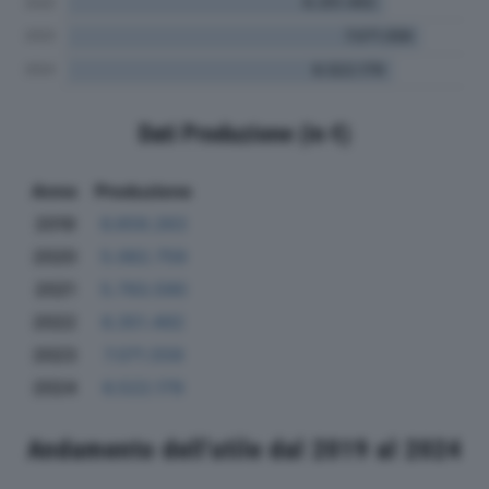
Dati Produzione (in €)
Anno
Produzione
2019
6.659.263
2020
5.062.759
2021
5.793.590
2022
6.351.492
2023
7.071.559
2024
6.522.179
Andamento dell'utile dal 2019 al 2024