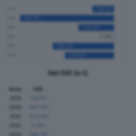
Dati Utili (in €)
Anno
Utili
2019
-136.151
2020
-591.792
2021
-224.401
2022
2.293
2023
-386.281