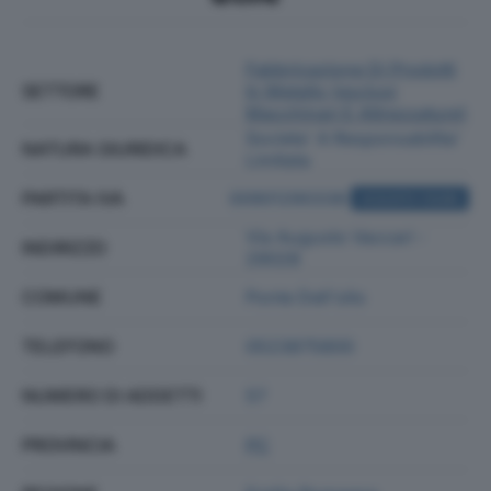
Fabbricazione Di Prodotti
SETTORE
In Metallo (esclusi
Macchinari E Attrezzature)
Societa' A Responsabilita'
NATURA GIURIDICA
Limitata
PARTITA IVA
00901290338
ACQUISTA VISURA
Via Augusto Vaccari -
INDIRIZZO
29028
COMUNE
Ponte Dell'olio
TELEFONO
0523875800
NUMERO DI ADDETTI
57
PROVINCIA
PC