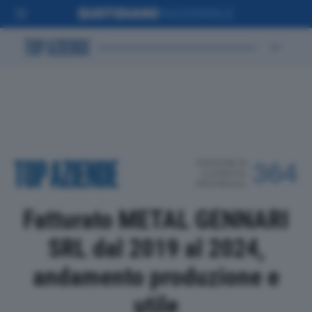
POSIZIONE IN
364
CLASSIFICA
PROVINCIALE
Fatturato METAL GENNARI
SRL dal 2019 al 2024,
andamento produzione e
utile