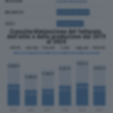
REGIONE
Emilia Romagna
BILANCIO
ACQUISTA BILANCIO
SOCI
ACQUISTA SOCI
Crescita/diminuzione del fatturato,
dell'utile e della produzione dal 2019
al 2024