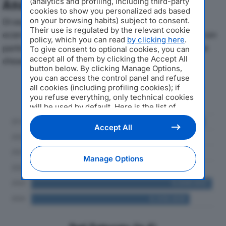
(analytics and profiling, including third-party
Analisi Economica 2019-2024
cookies to show you personalized ads based
on your browsing habits) subject to consent.
Di seguito l'andamento dei principali indicatori
Their use is regulated by the relevant cookie
economici di METAL GENNARI SRLdal 2019 al 2024, con
policy, which you can read
by clicking here
.
particolare attenzione a fatturato, produzione e utile
To give consent to optional cookies, you can
accept all of them by clicking the Accept All
d'esercizio.
button below. By clicking Manage Options,
you can access the control panel and refuse
Andamento del fatturato dal 2019
all cookies (including profiling cookies); if
al 2024
you refuse everything, only technical cookies
will be used by default. Here is the list of
providers
. Cookie consent will be stored and
applied also to the other websites of
Accept All
Editoriale Nazionale and their subdomains. By
expressing your choice on this site, you will
therefore not be asked again on other
Manage Options
Editoriale Nazionale websites that use the
same consent management platform (CMP).
You can still modify or withdraw your choice
at any time through the “Privacy Settings”
section.