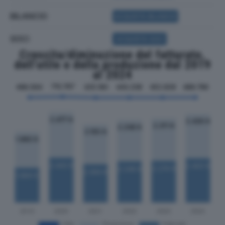
BILANCIO
ACQUISTA BILANCIO
SOCI
ACQUISTA SOCI
Crescita/diminuzione del fatturato,
dell'utile e della produzione dal 2019
al 2024