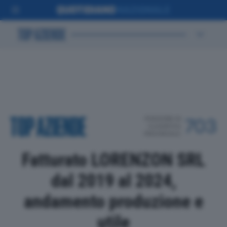
POSIZIONE IN
703
CLASSIFICA
PROVINCIALE
Fatturato LORENZON SRL
dal 2019 al 2024,
andamento produzione e
utile