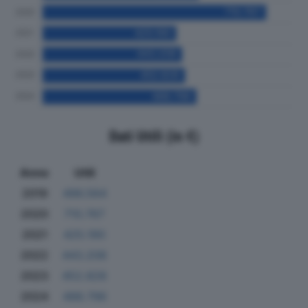
Dati Utili (in €)
Anno
Utili
2019
496.564
2020
710.767
2021
425.190
2022
443.208
2023
452.828
2024
488.796