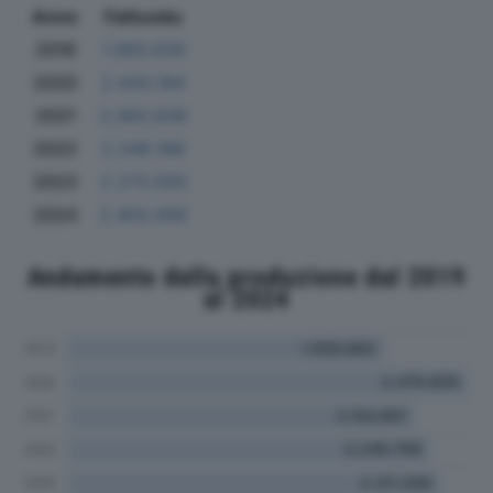
Anno
Fatturato
2019
1.893.630
2020
2.443.184
2021
2.093.939
2022
2.248.188
2023
2.273.593
2024
2.403.409
Andamento della produzione dal 2019
al 2024