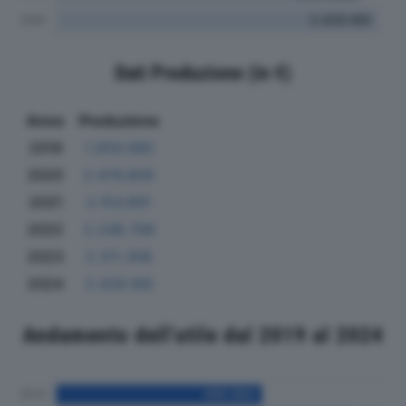
Dati Produzione (in €)
Anno
Produzione
2019
1.959.880
2020
2.476.809
2021
2.154.891
2022
2.248.798
2023
2.311.308
2024
2.426.166
Andamento dell'utile dal 2019 al 2024