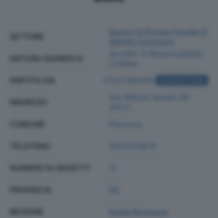
Servizi Di Pompe Funebri E
SETTORE
Attività Connesse
Societa' A Responsabilita'
NATURA GIURIDICA
Limitata
PARTITA IVA
01227180336
ACQUISTA VISURA
Via Vittorio Veneto 69 -
INDIRIZZO
29121
COMUNE
Piacenza
TELEFONO
0523754575
NUMERO DI ADDETTI
15
PROVINCIA
PC
REGIONE
Emilia Romagna