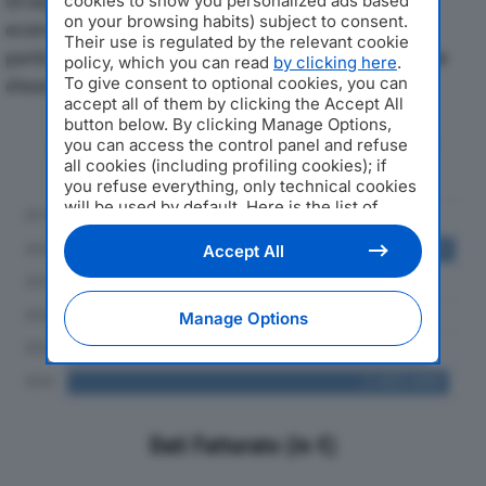
Di seguito l'andamento dei principali indicatori
cookies to show you personalized ads based
on your browsing habits) subject to consent.
economici di LORENZON SRLdal 2019 al 2024, con
Their use is regulated by the relevant cookie
particolare attenzione a fatturato, produzione e utile
policy, which you can read
by clicking here
.
To give consent to optional cookies, you can
d'esercizio.
accept all of them by clicking the Accept All
button below. By clicking Manage Options,
Andamento del fatturato dal 2019
you can access the control panel and refuse
al 2024
all cookies (including profiling cookies); if
you refuse everything, only technical cookies
will be used by default. Here is the list of
providers
. Cookie consent will be stored and
applied also to the other websites of
Accept All
Editoriale Nazionale and their subdomains. By
expressing your choice on this site, you will
therefore not be asked again on other
Manage Options
Editoriale Nazionale websites that use the
same consent management platform (CMP).
You can still modify or withdraw your choice
at any time through the “Privacy Settings”
section.
Dati Fatturato (in €)