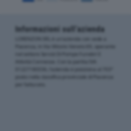
Informazioni sull’azienda
LORENZON SRL è un'azienda con sede a
Piacenza, in Via Vittorio Veneto 69, operante
nel settore Servizi Di Pompe Funebri E
Attività Connesse. Con la partita IVA
01227180336, l'azienda si posiziona al 703°
posto nella classifica provinciale di Piacenza
per fatturato.