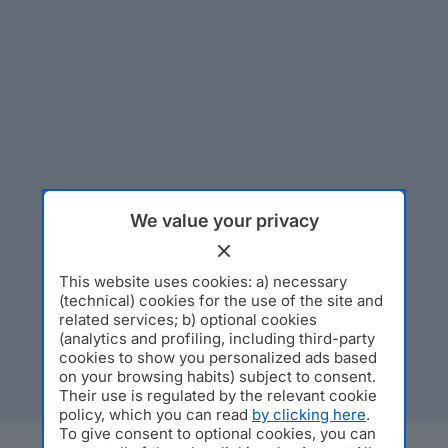
We value your privacy
This website uses cookies: a) necessary
(technical) cookies for the use of the site and
related services; b) optional cookies
(analytics and profiling, including third-party
cookies to show you personalized ads based
on your browsing habits) subject to consent.
Their use is regulated by the relevant cookie
policy, which you can read
by clicking here
.
To give consent to optional cookies, you can