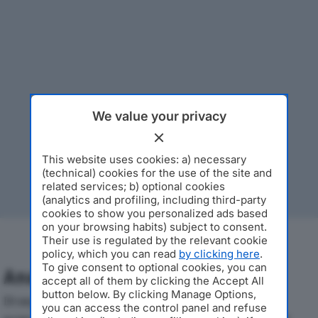
We value your privacy
This website uses cookies: a) necessary
(technical) cookies for the use of the site and
related services; b) optional cookies
(analytics and profiling, including third-party
cookies to show you personalized ads based
on your browsing habits) subject to consent.
Their use is regulated by the relevant cookie
policy, which you can read
by clicking here
.
To give consent to optional cookies, you can
Analisi Economica 2019-2024
accept all of them by clicking the Accept All
button below. By clicking Manage Options,
Di seguito l'andamento dei principali indicatori
you can access the control panel and refuse