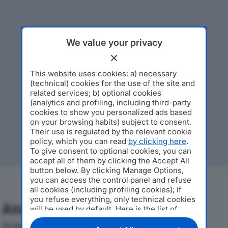
We value your privacy
This website uses cookies: a) necessary
(technical) cookies for the use of the site and
related services; b) optional cookies
(analytics and profiling, including third-party
cookies to show you personalized ads based
on your browsing habits) subject to consent.
Their use is regulated by the relevant cookie
policy, which you can read
by clicking here
.
To give consent to optional cookies, you can
accept all of them by clicking the Accept All
button below. By clicking Manage Options,
you can access the control panel and refuse
all cookies (including profiling cookies); if
you refuse everything, only technical cookies
Analisi Economica 2019-2024
will be used by default. Here is the list of
providers
. Cookie consent will be stored and
Di seguito l'andamento dei principali indicatori