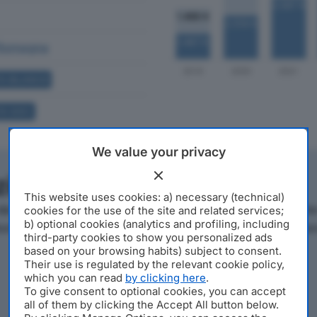
 Romagna
A BILANCIO
A SOCI
We value your privacy
azienda
This website uses cookies: a) necessary (technical)
on sede a Modena, in Via Pietro Giardini 378, operante 
cookies for the use of the site and related services;
b) optional cookies (analytics and profiling, including
cicli). Con la partita IVA 02360040204, l'azienda si posizion
third-party cookies to show you personalized ads
based on your browsing habits) subject to consent.
Their use is regulated by the relevant cookie policy,
which you can read
by clicking here
.
To give consent to optional cookies, you can accept
all of them by clicking the Accept All button below.