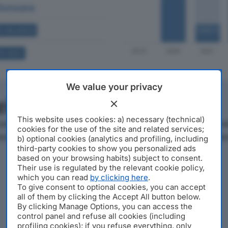
 Romagna
A BILANCIO
A SOCI
We value your privacy
azienda
This website uses cookies: a) necessary (technical)
n sede a Modena, in Strada Vignolese 1175, operante nel
cookies for the use of the site and related services;
cicli). Con la partita IVA 14529631005, l'azienda si posizion
b) optional cookies (analytics and profiling, including
third-party cookies to show you personalized ads
based on your browsing habits) subject to consent.
Their use is regulated by the relevant cookie policy,
which you can read
by clicking here
.
To give consent to optional cookies, you can accept
all of them by clicking the Accept All button below.
By clicking Manage Options, you can access the
control panel and refuse all cookies (including
profiling cookies); if you refuse everything, only