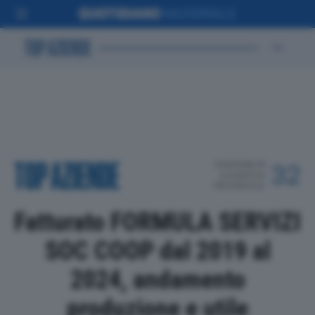
POSIZIONE IN
32
CLASSIFICA
PROVINCIALE
Fatturato FORMULA SERVIZI
SOC COOP dal 2019 al
2024, andamento
produzione e utile