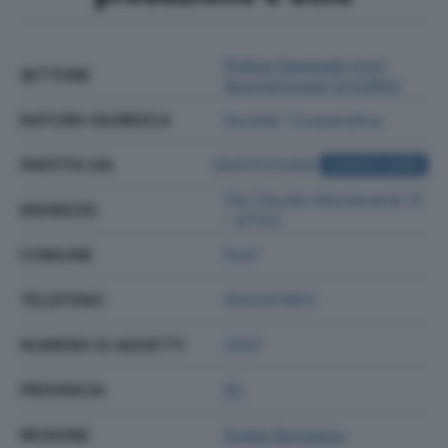
Pulizia Generale (non
SETTORE
Specializzata) Di Edifici
NATURA GIURIDICA
Societa' Cooperativa
PARTITA IVA
00410120406
ACQUISTA VISURA
Via Claudio Monteverdi 31
INDIRIZZO
- 47122
COMUNE
Forli'
TELEFONO
0543474811
NUMERO DI ADDETTI
2507
PROVINCIA
FC
REGIONE
Emilia Romagna