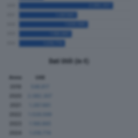
Dati Utili (in €)
Anno
Utili
2019
546.817
2020
2.082.307
2021
1.287.661
2022
1.526.599
2023
1.166.665
2024
1.016.774