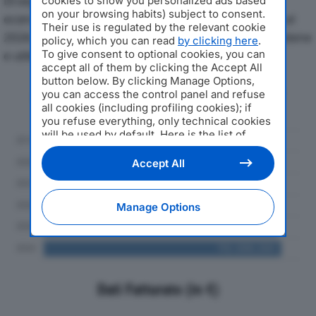
Di seguito l'andamento dei principali indicatori
cookies to show you personalized ads based
on your browsing habits) subject to consent.
economici di FORMULA SERVIZI SOC COOPdal 2019 al
Their use is regulated by the relevant cookie
2024, con particolare attenzione a fatturato, produzione
policy, which you can read
by clicking here
.
To give consent to optional cookies, you can
e utile d'esercizio.
accept all of them by clicking the Accept All
button below. By clicking Manage Options,
Andamento del fatturato dal 2019
you can access the control panel and refuse
al 2024
all cookies (including profiling cookies); if
you refuse everything, only technical cookies
will be used by default. Here is the list of
providers
. Cookie consent will be stored and
applied also to the other websites of
Accept All
Editoriale Nazionale and their subdomains. By
expressing your choice on this site, you will
therefore not be asked again on other
Manage Options
Editoriale Nazionale websites that use the
same consent management platform (CMP).
You can still modify or withdraw your choice
at any time through the “Privacy Settings”
section.
Dati Fatturato (in €)