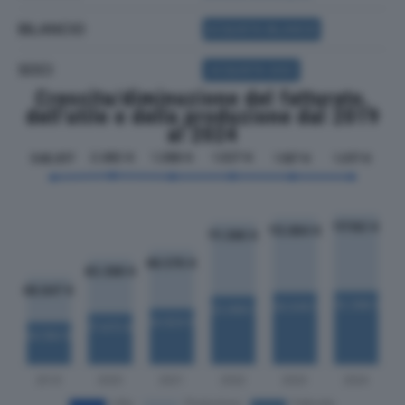
BILANCIO
ACQUISTA BILANCIO
SOCI
ACQUISTA SOCI
Crescita/diminuzione del fatturato,
dell'utile e della produzione dal 2019
al 2024