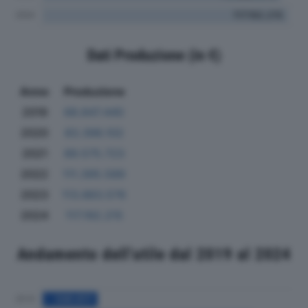
Dati Produzione (in €)
Anno
Produzione
2019
68.847.440
2020
83.398.102
2021
89.575.723
2022
111.395.589
2023
113.883.576
2024
117.192.215
Andamento dell'utile dal 2019 al 2024