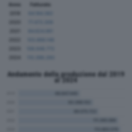
Anno
Fatturato
2019
64.184.382
2020
77.473.309
2021
84.624.061
2022
103.866.148
2023
108.648.772
2024
110.398.260
Andamento della produzione dal 2019
al 2024