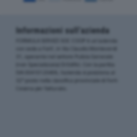
Informazioni sull’azienda
FORMULA SERVIZI SOC COOP è un'azienda
con sede a Forli', in Via Claudio Monteverdi
31, operante nel settore Pulizia Generale
(non Specializzata) Di Edifici. Con la partita
IVA 00410120406, l'azienda si posiziona al
32° posto nella classifica provinciale di Forli-
Cesena per fatturato.