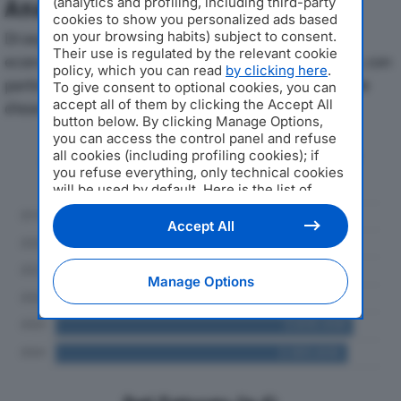
(analytics and profiling, including third-party
Analisi Economica 2019-2024
cookies to show you personalized ads based
on your browsing habits) subject to consent.
Di seguito l'andamento dei principali indicatori
Their use is regulated by the relevant cookie
economici di EUROPA SYSTEMS SRLdal 2019 al 2024, con
policy, which you can read
by clicking here
.
particolare attenzione a fatturato, produzione e utile
To give consent to optional cookies, you can
accept all of them by clicking the Accept All
d'esercizio.
button below. By clicking Manage Options,
you can access the control panel and refuse
Andamento del fatturato dal 2019
all cookies (including profiling cookies); if
al 2024
you refuse everything, only technical cookies
will be used by default. Here is the list of
providers
. Cookie consent will be stored and
applied also to the other websites of
Accept All
Editoriale Nazionale and their subdomains. By
expressing your choice on this site, you will
therefore not be asked again on other
Manage Options
Editoriale Nazionale websites that use the
same consent management platform (CMP).
You can still modify or withdraw your choice
at any time through the “Privacy Settings”
section.