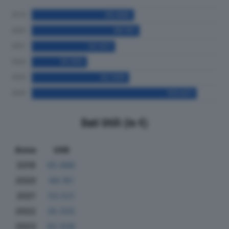
Dati Utili (in €)
Anno
Utili
2019
65.686
2020
69.161
2021
53.521
2022
35.555
2023
62.508