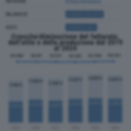
REGIONE
Emilia Romagna
BILANCIO
ACQUISTA BILANCIO
SOCI
ACQUISTA SOCI
Crescita/diminuzione del fatturato,
dell'utile e della produzione dal 2019
al 2024