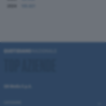
2024
105.821
QN Media S.p.A.
CATEGORIE