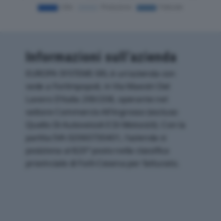
Informazioni sull’azienda
EUROPA SYSTEMS SRL è un'azienda con
sede a Forlimpopoli, in Via Maestri Del
Lavoro D'italia 200/208, operante nel
settore Commercio All'ingrosso (escluso
Quello Di Autoveicoli E Di Motocicli). Con la
partita IVA 02060730401, l'azienda si
posiziona al 820° posto nella classifica
provinciale di Forli-Cesena per fatturato.