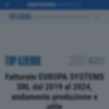
POSIZIONE IN
820
CLASSIFICA
PROVINCIALE
Fatturato EUROPA SYSTEMS
SRL dal 2019 al 2024,
andamento produzione e
utile