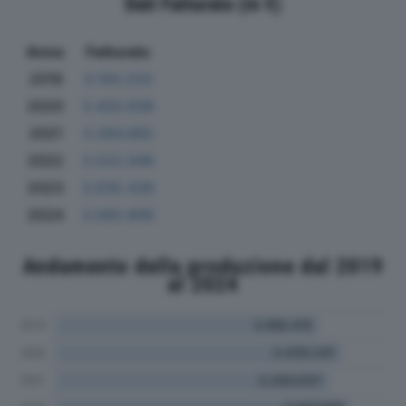
Dati Fatturato (in €)
Anno
Fatturato
2019
3.150.233
2020
3.420.938
2021
3.284.682
2022
3.522.048
2023
3.635.439
2024
3.565.606
Andamento della produzione dal 2019
al 2024