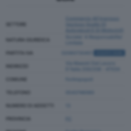
Commercio All'ingrosso
SETTORE
(escluso Quello Di
Autoveicoli E Di Motocicli)
Societa' A Responsabilita'
NATURA GIURIDICA
Limitata
PARTITA IVA
02060730401
ACQUISTA VISURA
Via Maestri Del Lavoro
INDIRIZZO
D'italia 200/208 - 47034
COMUNE
Forlimpopoli
TELEFONO
0543746060
NUMERO DI ADDETTI
13
PROVINCIA
FC