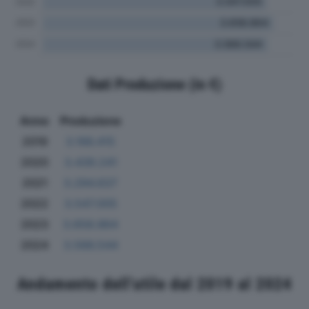
Dati Produzione (in €)
Anno
Produzione
2019
3.166.415
2020
3.439.241
2021
3.294.637
2022
3.547.005
2023
3.658.864
2024
3.566.544
Andamento dell'utile dal 2019 al 2024