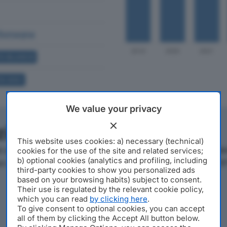
 Romagna
A BILANCIO
A SOCI
We value your privacy
azienda
This website uses cookies: a) necessary (technical)
 Cesena, in Via Arenzano 77, operante nel settore Fabbri
cookies for the use of the site and related services;
b) optional cookies (analytics and profiling, including
n la partita IVA 03370820403, l'azienda si posiziona al 979° 
third-party cookies to show you personalized ads
based on your browsing habits) subject to consent.
Their use is regulated by the relevant cookie policy,
which you can read
by clicking here
.
To give consent to optional cookies, you can accept
all of them by clicking the Accept All button below.