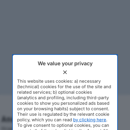
We value your privacy
This website uses cookies: a) necessary
(technical) cookies for the use of the site and
related services; b) optional cookies
(analytics and profiling, including third-party
cookies to show you personalized ads based
on your browsing habits) subject to consent.
Their use is regulated by the relevant cookie
Analisi Economica 2019-2024
policy, which you can read
by clicking here
.
To give consent to optional cookies, you can
Di seguito l'andamento dei principali indicatori