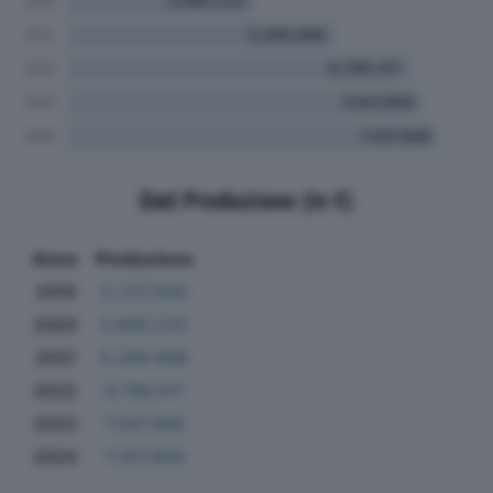
Dati Produzione (in €)
Anno
Produzione
2019
5.237.930
2020
3.690.232
2021
5.299.998
2022
6.796.417
2023
7.047.906
2024
7.357.858