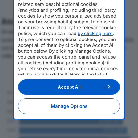
related services; b) optional cookies
(analytics and profiling, including third-party
cookies to show you personalized ads based
Analisi Economica 2019-2024
on your browsing habits) subject to consent.
Their use is regulated by the relevant cookie
Di seguito l'andamento dei principali indicatori
policy, which you can read
by clicking here
.
economici di TECNOTRASMISSIONI SRLdal 2019 al 2024,
To give consent to optional cookies, you can
accept all of them by clicking the Accept All
con particolare attenzione a fatturato, produzione e
button below. By clicking Manage Options,
utile d'esercizio.
you can access the control panel and refuse
all cookies (including profiling cookies); if
you refuse everything, only technical cookies
Andamento del fatturato dal 2019
will be used by default. Here is the list of
al 2024
providers
. Cookie consent will be stored and
applied also to the other websites of
Accept All
Editoriale Nazionale and their subdomains. By
expressing your choice on this site, you will
therefore not be asked again on other
Manage Options
Editoriale Nazionale websites that use the
same consent management platform (CMP).
You can still modify or withdraw your choice
at any time through the “Privacy Settings”
section.