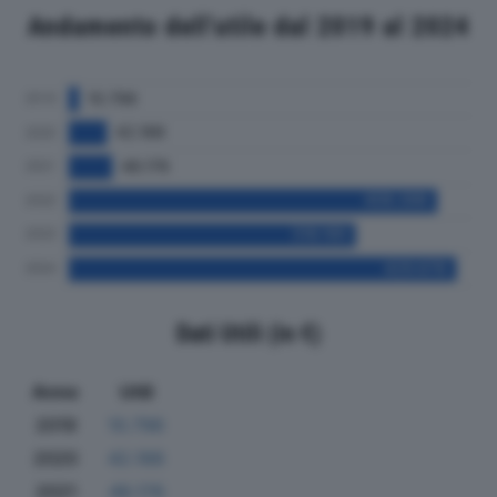
Andamento dell'utile dal 2019 al 2024
Dati Utili (in €)
Anno
Utili
2019
10.796
2020
42.188
2021
48.176