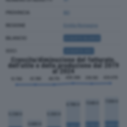
PROVINCIA
BO
REGIONE
Emilia Romagna
BILANCIO
ACQUISTA BILANCIO
SOCI
ACQUISTA SOCI
Crescita/diminuzione del fatturato,
dell'utile e della produzione dal 2019
al 2024