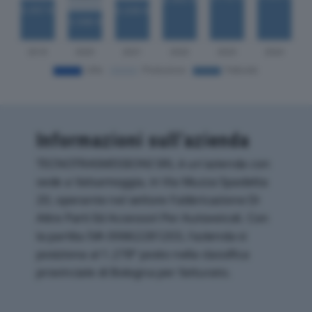
Informazioni sull’azienda
TECNOTRASMISSIONI SRL è un'azienda con
sede a Valsamoggia, in Via Muzza Spadetta
20, operante nel settore Fabbricazione Di
Altre Parti Ed Accessori Per Autoveicoli. Con
la partita IVA 00662281203, l'azienda si
posiziona al 1.278° posto nella classifica
provinciale di Bologna per fatturato.