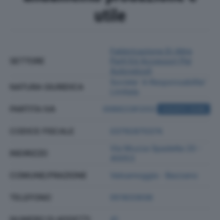
utile
Fabbricazione Di Altre
SETTORE
Parti Ed Accessori Per
Autoveicoli
Societa' A Responsabilita'
NATURA GIURIDICA
Limitata
PARTITA IVA
00662281203
ACQUISTA VISURA
CODICE FISCALE
03792870374
Via Muzza Spadetta 20 -
INDIRIZZO
40053
COMUNE/FRAZIONE
Valsamoggia - Bazzano
TELEFONO
051833938
NUMERO DI ADDETTI
41