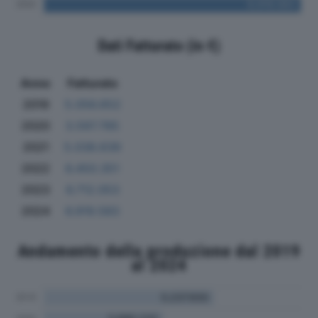
Dati Fatturato (in €)
Anno
Fatturato
2019
5.056.652
2020
3.597.785
2021
5.038.639
2022
6.450.351
2023
6.712.053
2024
6.919.583
Andamento della produzione dal 2019
al 2024