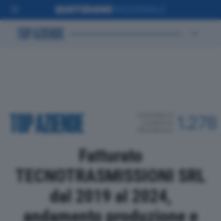
POSIZIONE IN
1.278
CLASSIFICA
PROVINCIALE
Fatturato
TECNOTRASMISSIONI SRL
dal 2019 al 2024,
andamento produzione e