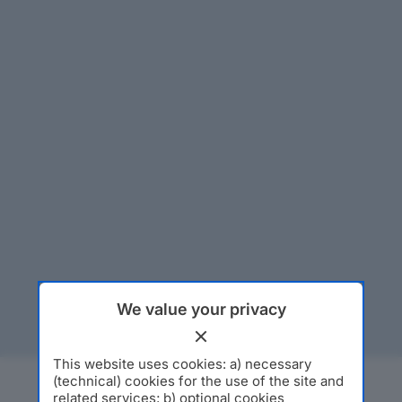
We value your privacy
This website uses cookies: a) necessary
(technical) cookies for the use of the site and
related services; b) optional cookies