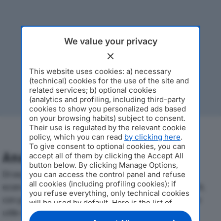
We value your privacy
This website uses cookies: a) necessary
(technical) cookies for the use of the site and
related services; b) optional cookies
(analytics and profiling, including third-party
cookies to show you personalized ads based
on your browsing habits) subject to consent.
Their use is regulated by the relevant cookie
policy, which you can read
by clicking here
.
To give consent to optional cookies, you can
Analisi Economica 2019-2024
accept all of them by clicking the Accept All
button below. By clicking Manage Options,
Di seguito l'andamento dei principali indicatori
you can access the control panel and refuse
all cookies (including profiling cookies); if
economici di MANEXIM TRADE S.R.L.dal 2019 al 2024,
you refuse everything, only technical cookies
con particolare attenzione a fatturato, produzione e
will be used by default. Here is the list of
utile d'esercizio.
providers
. Cookie consent will be stored and