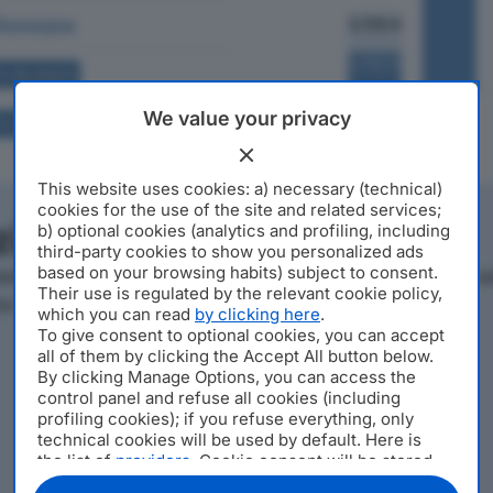
 Romagna
A BILANCIO
We value your privacy
A SOCI
This website uses cookies: a) necessary (technical)
cookies for the use of the site and related services;
azienda
b) optional cookies (analytics and profiling, including
third-party cookies to show you personalized ads
based on your browsing habits) subject to consent.
e a Argelato, in Via Delle Arti Minori Snc, operante nel s
Their use is regulated by the relevant cookie policy,
Per Televisione. Con la partita IVA 03174140362
which you can read
by clicking here
.
To give consent to optional cookies, you can accept
all of them by clicking the Accept All button below.
By clicking Manage Options, you can access the
control panel and refuse all cookies (including
profiling cookies); if you refuse everything, only
technical cookies will be used by default. Here is
the list of
providers
. Cookie consent will be stored
and applied also to the other websites of Editoriale