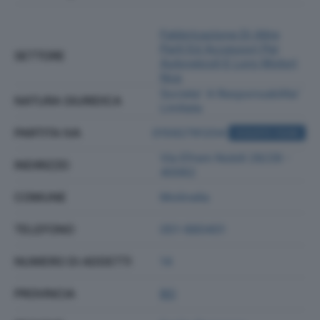
Fabbricazione Di Altre
Parti Ed Accessori Per
SETTORE
Autoveicoli E Loro Motori
Nca
Societa' A Responsabilita'
NATURA GIURIDICA
Limitata
PARTITA IVA
01592791204
ACQUISTA VISURA
Via Efrem Nobili 26/28 -
INDIRIZZO
40062
COMUNE
Molinella
TELEFONO
051-880401
NUMERO DI ADDETTI
14
PROVINCIA
BO