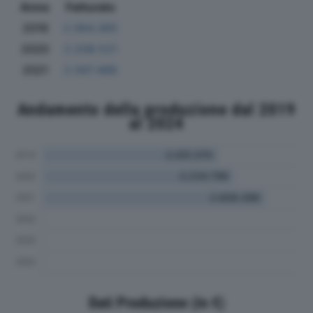
Anno
Fatturato
2019
2.064.365
2020
2.208.521
2021
2.587.488
Andamento della produzione dal 2019
al 2024
Dati Produzione (in €)