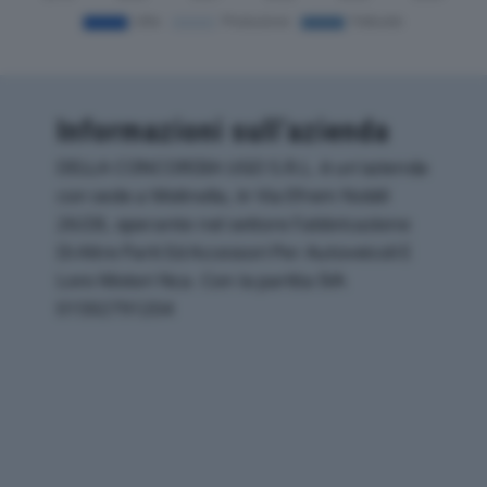
Informazioni sull’azienda
DELLA CONCORDIA UGO S.R.L. è un'azienda
con sede a Molinella, in Via Efrem Nobili
26/28, operante nel settore Fabbricazione
Di Altre Parti Ed Accessori Per Autoveicoli E
Loro Motori Nca. Con la partita IVA
01592791204