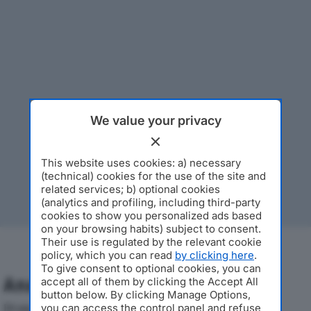
We value your privacy
This website uses cookies: a) necessary
(technical) cookies for the use of the site and
related services; b) optional cookies
(analytics and profiling, including third-party
cookies to show you personalized ads based
on your browsing habits) subject to consent.
Their use is regulated by the relevant cookie
policy, which you can read
by clicking here
.
To give consent to optional cookies, you can
Analisi Economica 2019-2024
accept all of them by clicking the Accept All
button below. By clicking Manage Options,
Di seguito l'andamento dei principali indicatori
you can access the control panel and refuse