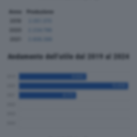
Anno
Produzione
2019
2.051.370
2020
2.234.796
2021
2.606.396
Andamento dell'utile dal 2019 al 2024