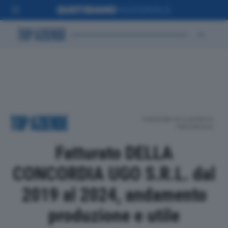
POSIZIONE IN CLASSIFICA
PROVINCIALE
Fatturato DELLA
CONCORDIA UGO S.R.L. dal
2019 al 2024, andamento
produzione e utile