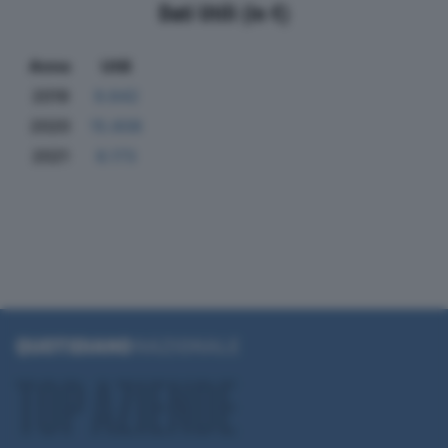
Dati Utili (in €)
Anno
Utili
2019
9.642
2020
15.608
2021
8.173