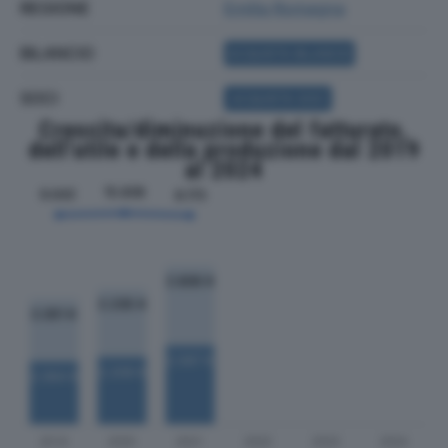
REGIONE
Emilia Romagna
BILANCIO
ACQUISTA BILANCIO
SOCI
ACQUISTA SOCI
Crescita/diminuzione del fatturato,
dell'utile e della produzione dal 2019
al 2024