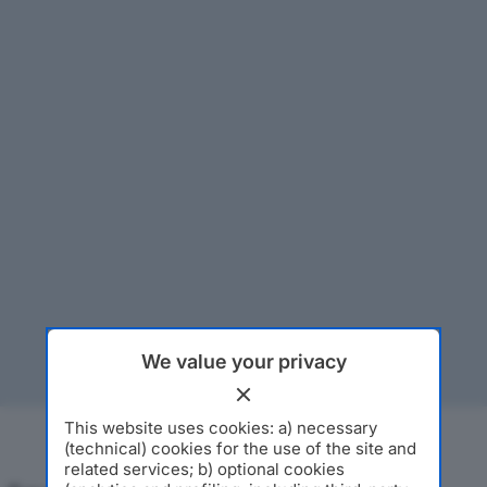
We value your privacy
This website uses cookies: a) necessary
(technical) cookies for the use of the site and
related services; b) optional cookies