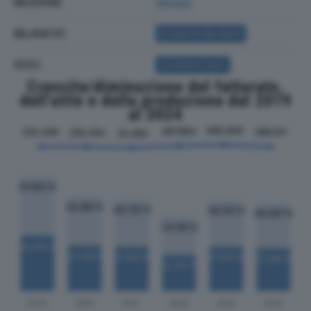
REGIONE
Veneto
BILANCIO
ACQUISTA BILANCIO
SOCI
ACQUISTA SOCI
Crescita/diminuzione del fatturato,
dell'utile e della produzione dal 2019
al 2024