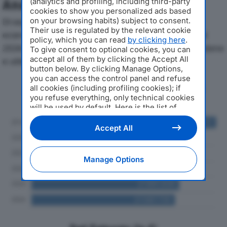
(analytics and profiling, including third-party
Analisi Economica 2019-2024
cookies to show you personalized ads based
on your browsing habits) subject to consent.
Di seguito l'andamento dei principali indicatori
Their use is regulated by the relevant cookie
economici di RONCONI LUIGI & FIGLI SRLdal 2019 al
policy, which you can read
by clicking here
.
2024, con particolare attenzione a fatturato, produzione
To give consent to optional cookies, you can
accept all of them by clicking the Accept All
e utile d'esercizio.
button below. By clicking Manage Options,
you can access the control panel and refuse
Andamento del fatturato dal 2019
all cookies (including profiling cookies); if
al 2024
you refuse everything, only technical cookies
will be used by default. Here is the list of
providers
. Cookie consent will be stored and
applied also to the other websites of
Accept All
Editoriale Nazionale and their subdomains. By
expressing your choice on this site, you will
therefore not be asked again on other
Manage Options
Editoriale Nazionale websites that use the
same consent management platform (CMP).
You can still modify or withdraw your choice
at any time through the “Privacy Settings”
section.