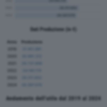
Dati Produzione (in €)
Anno
Produzione
2019
37.451.881
2020
30.991.312
2021
29.737.409
2022
24.140.174
2023
29.311.652
2024
28.397.076
Andamento dell'utile dal 2019 al 2024