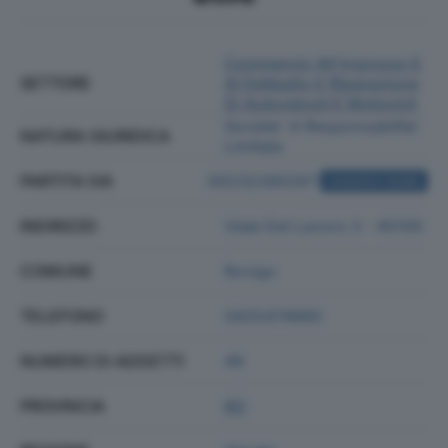
Commercio All'ingrosso E
SETTORE
Al Dettaglio E Riparazione
Di Autoveicoli E Motocicli
Societa' A Responsabilita'
NATURA GIURIDICA
Limitata
PARTITA IVA
00232280297
ACQUISTA VISURA
INDIRIZZO
Viale Del Lavoro 3 - 45100
COMUNE
Rovigo
TELEFONO
0425474660
NUMERO DI ADDETTI
49
PROVINCIA
RO