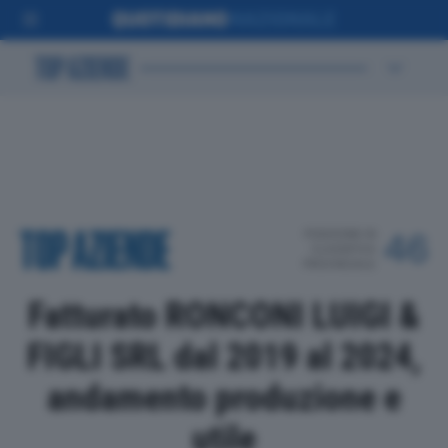
POSIZIONE IN
46
CLASSIFICA
PROVINCIALE
Fatturato RONCONI LUIGI &
FIGLI SRL dal 2019 al 2024,
andamento produzione e
utile