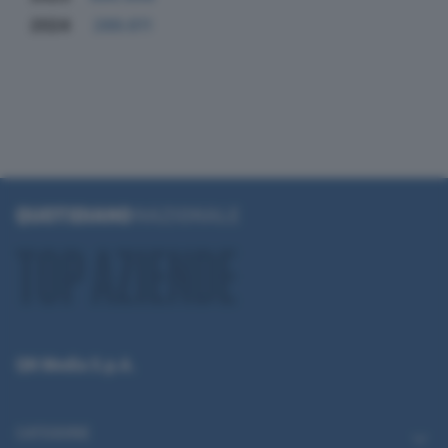
2024
289.611
QN Media S.p.A.
CATEGORIE