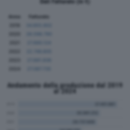
Dati Fatturato (in €)
Anno
Fatturato
2019
34.855.802
2020
28.598.790
2021
27.890.124
2022
22.746.805
2023
27.891.836
2024
27.087.735
Andamento della produzione dal 2019
al 2024