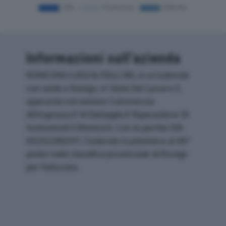
Informazioni sull’azienda
RONCONI LUIGI & FIGLI SRL è un'azienda
con sede a Rovigo, in Viale Del Lavoro 3,
operante nel settore Commercio
All'ingrosso E Al Dettaglio E Riparazione Di
Autoveicoli E Motocicli. Con la partita IVA
00232280297, l'azienda si posiziona al 46°
posto nella classifica provinciale di Rovigo
per fatturato.