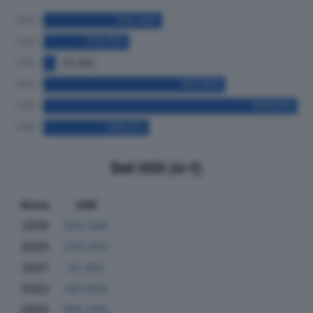
Dati Utili (in €)
Anno
Utili
2019
325.436
2020
235.053
2021
33.482
2022
497.864
2023
695.656