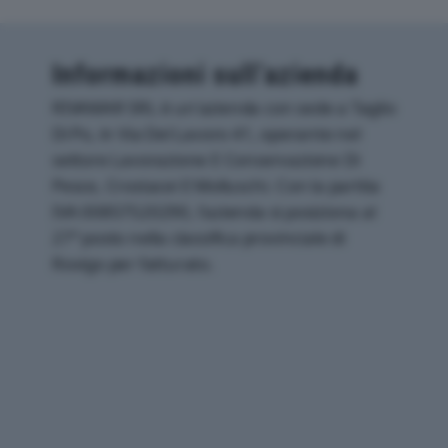
Informazioni sull’azienda
RIVAMAR SRL è un'azienda con sede a Taglio
Di Po, in Via Del Lavoro 41, operante nel
settore Lavorazione E Conservazione Di
Pesce, Crostacei E Molluschi. Con la partita
IVA 00857520290, l'azienda si posiziona al
27° posto nella classifica provinciale di
Rovigo per fatturato.