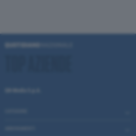
QN Media S.p.A.
CATEGORIE
ABBONAMENTI