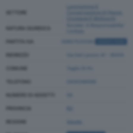
Lavorazione E
SETTORE
Conservazione Di Pesce,
Crostacei E Molluschi
Societa' A Responsabilita'
NATURA GIURIDICA
Limitata
PARTITA IVA
00857520290
ACQUISTA VISURA
INDIRIZZO
Via Del Lavoro 41 - 45019
COMUNE
Taglio Di Po
TELEFONO
0426346588
NUMERO DI ADDETTI
58
PROVINCIA
RO
REGIONE
Veneto