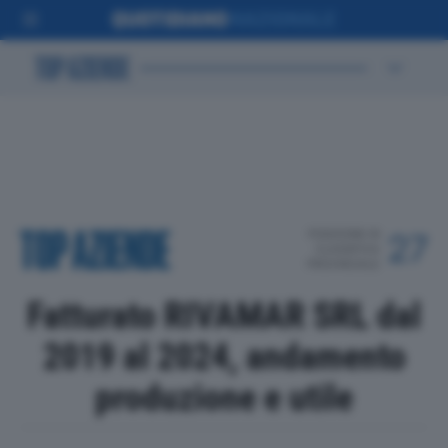
POSIZIONE IN
27
CLASSIFICA
PROVINCIALE
Fatturato RIVAMAR SRL dal
2019 al 2024, andamento
produzione e utile