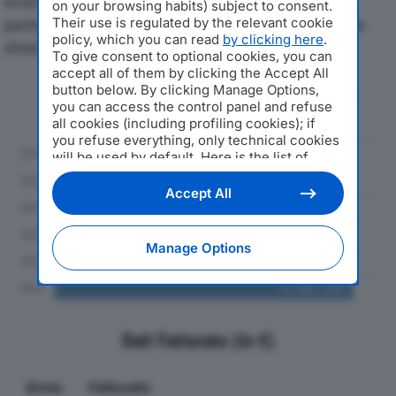
economici di RIVAMAR SRLdal 2019 al 2024, con
on your browsing habits) subject to consent.
particolare attenzione a fatturato, produzione e utile
Their use is regulated by the relevant cookie
policy, which you can read
by clicking here
.
d'esercizio.
To give consent to optional cookies, you can
accept all of them by clicking the Accept All
button below. By clicking Manage Options,
Andamento del fatturato dal 2019
you can access the control panel and refuse
al 2024
all cookies (including profiling cookies); if
you refuse everything, only technical cookies
will be used by default. Here is the list of
providers
. Cookie consent will be stored and
applied also to the other websites of
Accept All
Editoriale Nazionale and their subdomains. By
expressing your choice on this site, you will
therefore not be asked again on other
Manage Options
Editoriale Nazionale websites that use the
same consent management platform (CMP).
You can still modify or withdraw your choice
at any time through the “Privacy Settings”
section.
Dati Fatturato (in €)
Anno
Fatturato