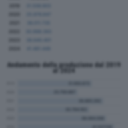
2019
31.506.903
2020
25.876.847
2021
36.011.735
2022
30.998.393
2023
38.640.401
2024
41.481.449
Andamento della produzione dal 2019
al 2024