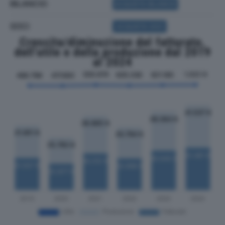
BILANCIO
ACQUISTA BILANCIO
SOCI
ACQUISTA SOCI
Crescita/diminuzione del fatturato,
dell'utile e della produzione dal 2019
al 2024