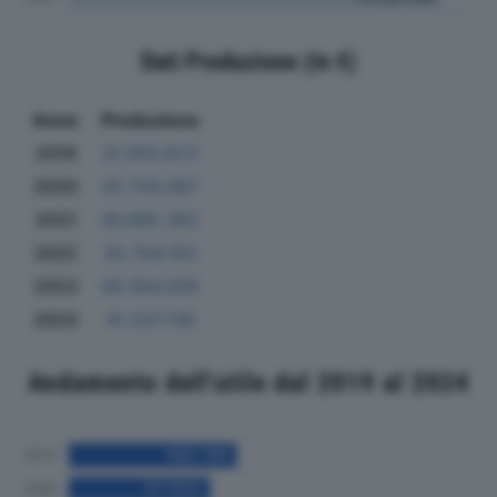
Dati Produzione (in €)
Anno
Produzione
2019
31.950.673
2020
25.759.887
2021
36.865.392
2022
30.794.163
2023
38.064.059
2024
41.537.139
Andamento dell'utile dal 2019 al 2024