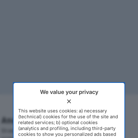
We value your privacy
This website uses cookies: a) necessary
(technical) cookies for the use of the site and
Analisi Economica 2019-2024
related services; b) optional cookies
(analytics and profiling, including third-party
Di seguito l'andamento dei principali indicatori
cookies to show you personalized ads based