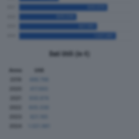
Dati Utili (in €)
Anno
Utili
2019
496.798
2020
417.693
2021
930.674
2022
605.036
2023
821.165
2024
1.021.981